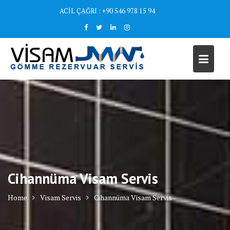
Skip
ACİL ÇAĞRI : +90 546 978 15 94
to
content
Cihannüma Visam Servis
Home
Visam Servis
Cihannüma Visam Servis