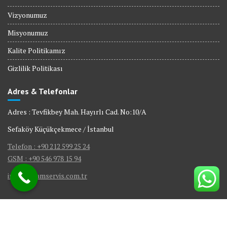
Vizyonumuz
Misyonumuz
Kalite Politikamız
Gizlilik Politikası
Adres & Telefonlar
Adres : Tevfikbey Mah. Hayırlı Cad. No:10/A
Sefaköy Küçükçekmece / İstanbul
Telefon : +90 212 599 25 24
GSM : +90 546 978 15 94
info@visamservis.com.tr
© Tüm Hakları Saklıdır.
Gömme Rezervuar Servis