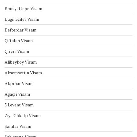
Emniyettepe Visam
Düğmeciler Visam
Defterdar Visam
Çiftalan Visam
Çırçır Visam
Alibeyköy Visam
Akşemsettin Visam
Akpınar Visam
Ağaçlı Visam
5 Levent Visam
Ziya Gökalp Visam
Şamlar Visam
Şahintepe Visam