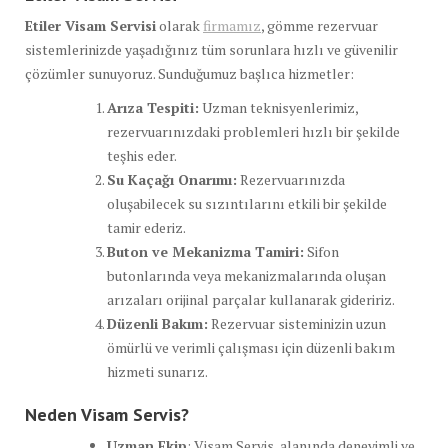
Etiler Visam Servisi
olarak
firmamız
, gömme rezervuar
sistemlerinizde yaşadığınız tüm sorunlara hızlı ve güvenilir
çözümler sunuyoruz. Sunduğumuz başlıca hizmetler:
Arıza Tespiti:
Uzman teknisyenlerimiz,
rezervuarınızdaki problemleri hızlı bir şekilde
teşhis eder.
Su Kaçağı Onarımı:
Rezervuarınızda
oluşabilecek su sızıntılarını etkili bir şekilde
tamir ederiz.
Buton ve Mekanizma Tamiri:
Sifon
butonlarında veya mekanizmalarında oluşan
arızaları orijinal parçalar kullanarak gideririz.
Düzenli Bakım:
Rezervuar sisteminizin uzun
ömürlü ve verimli çalışması için düzenli bakım
hizmeti sunarız.
Neden Visam Servis?
Uzman Ekip
: Visam Servis, alanında deneyimli ve