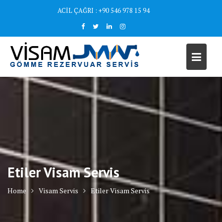
Skip
ACİL ÇAĞRI : +90 546 978 15 94
to
content
Etiler Visam Servis
Home
Visam Servis
Etiler Visam Servis