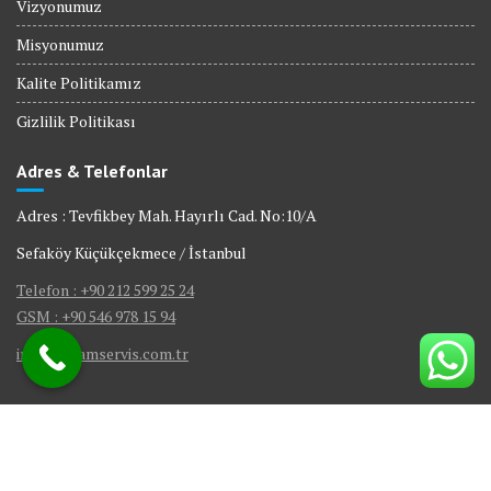
Vizyonumuz
Misyonumuz
Kalite Politikamız
Gizlilik Politikası
Adres & Telefonlar
Adres : Tevfikbey Mah. Hayırlı Cad. No:10/A
Sefaköy Küçükçekmece / İstanbul
Telefon : +90 212 599 25 24
GSM : +90 546 978 15 94
info@visamservis.com.tr
© Tüm Hakları Saklıdır.
Gömme Rezervuar Servis