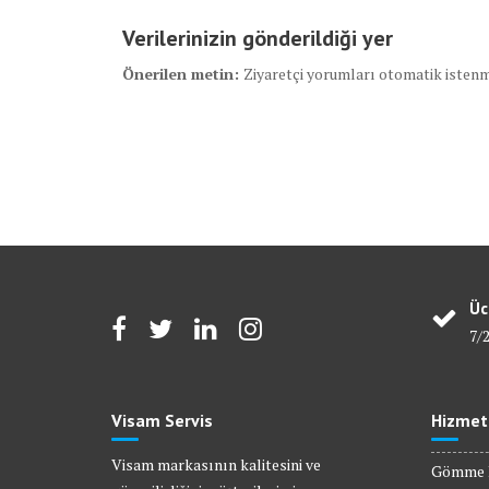
Verilerinizin gönderildiği yer
Önerilen metin:
Ziyaretçi yorumları otomatik istenm
Üc
7/
Visam Servis
Hizmet
Visam markasının kalitesini ve
Gömme R