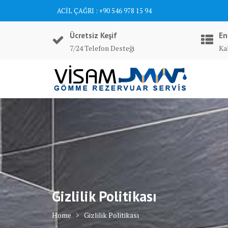
Skip
ACİL ÇAĞRI : +90 546 978 15 94
to
content
Ücretsiz Keşif
En
7/24 Telefon Desteği
Ka
Gizlilik Politikası
Home
Gizlilik Politikası