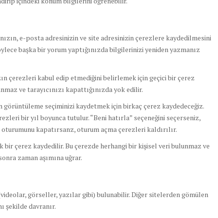
ndirip içindeki konum bilgilerini öğrenebilir.
ızın, e-posta adresinizin ve site adresinizin çerezlere kaydedilmesini
 Böylece başka bir yorum yaptığınızda bilgilerinizi yeniden yazmanız
 çerezleri kabul edip etmediğini belirlemek için geçici bir çerez
lunmaz ve tarayıcınızı kapattığınızda yok edilir.
an görüntüleme seçiminizi kaydetmek için birkaç çerez kaydedeceğiz.
zleri bir yıl boyunca tutulur. “Beni hatırla” seçeneğini seçerseniz,
n oturumunu kapatırsanz, oturum açma çerezleri kaldırılır.
 bir çerez kaydedilir. Bu çerezde herhangi bir kişisel veri bulunmaz ve
n sonra zaman aşımına uğrar.
videolar, görseller, yazılar gibi) bulunabilir. Diğer sitelerden gömülen
ynı şekilde davranır.