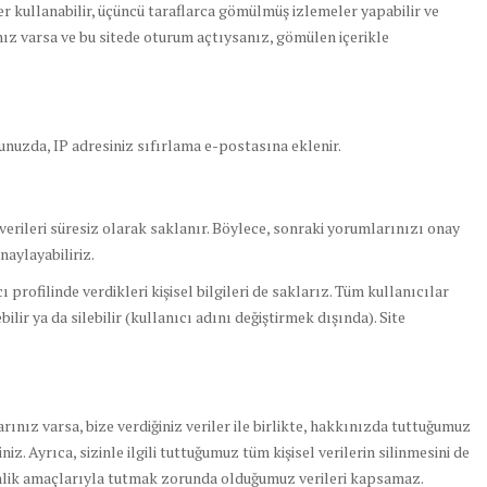
ler kullanabilir, üçüncü taraflarca gömülmüş izlemeler yapabilir ve
bınız varsa ve bu sitede oturum açtıysanız, gömülen içerikle
unuzda, IP adresiniz sıfırlama e-postasına eklenir.
erileri süresiz olarak saklanır. Böylece, sonraki yorumlarınızı onay
naylayabiliriz.
 profilinde verdikleri kişisel bilgileri de saklarız. Tüm kullanıcılar
bilir ya da silebilir (kullanıcı adını değiştirmek dışında). Site
rınız varsa, bize verdiğiniz veriler ile birlikte, hakkınızda tuttuğumuz
niz. Ayrıca, sizinle ilgili tuttuğumuz tüm kişisel verilerin silinmesini de
güvenlik amaçlarıyla tutmak zorunda olduğumuz verileri kapsamaz.