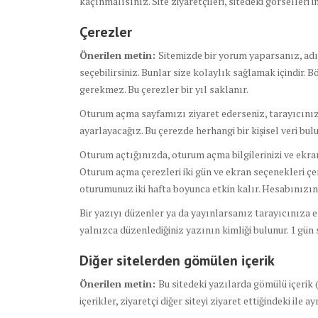
kaçınmalısınız. Site ziyaretçileri, sitedeki görselleri i
Çerezler
Önerilen metin:
Sitemizde bir yorum yaparsanız, adın
seçebilirsiniz. Bunlar size kolaylık sağlamak içindir.
gerekmez. Bu çerezler bir yıl saklanır.
Oturum açma sayfamızı ziyaret ederseniz, tarayıcınızın
ayarlayacağız. Bu çerezde herhangi bir kişisel veri bu
Oturum açtığınızda, oturum açma bilgilerinizi ve ekr
Oturum açma çerezleri iki gün ve ekran seçenekleri çere
oturumunuz iki hafta boyunca etkin kalır. Hesabınızı
Bir yazıyı düzenler ya da yayınlarsanız tarayıcınıza ek
yalnızca düzenlediğiniz yazının kimliği bulunur. 1 gü
Diğer sitelerden gömülen içerik
Önerilen metin:
Bu sitedeki yazılarda gömülü içerik (
içerikler, ziyaretçi diğer siteyi ziyaret ettiğindeki ile a