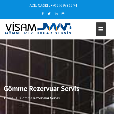
Skip
ACİL ÇAĞRI : +90 546 978 15 94
to
content
Gömme Rezervuar Servis
Home
Gömme Rezervuar Servis