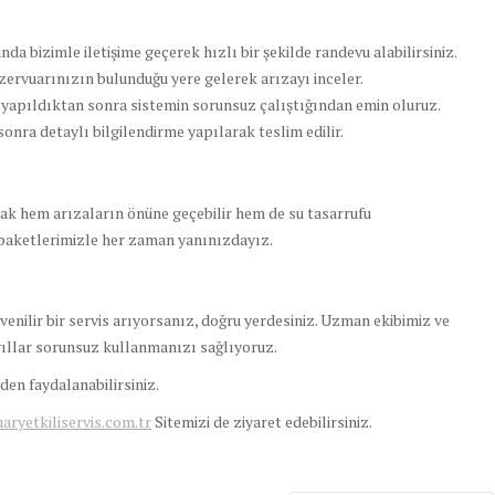
da bizimle iletişime geçerek hızlı bir şekilde randevu alabilirsiniz.
zervuarınızın bulunduğu yere gelerek arızayı inceler.
i yapıldıktan sonra sistemin sorunsuz çalıştığından emin oluruz.
ra detaylı bilgilendirme yapılarak teslim edilir.
k hem arızaların önüne geçebilir hem de su tasarrufu
paketlerimizle her zaman yanınızdayız.
venilir bir servis arıyorsanız, doğru yerdesiniz. Uzman ekibimiz ve
yıllar sorunsuz kullanmanızı sağlıyoruz.
en faydalanabilirsiniz.
yetkiliservis.com.tr
Sitemizi de ziyaret edebilirsiniz.