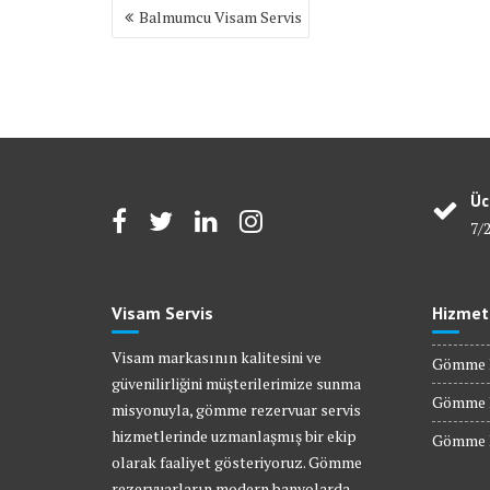
Yazı
Balmumcu Visam Servis
gezinmesi
Üc
7/
Visam Servis
Hizmet
Visam markasının kalitesini ve
Gömme R
güvenilirliğini müşterilerimize sunma
Gömme R
misyonuyla, gömme rezervuar servis
hizmetlerinde uzmanlaşmış bir ekip
Gömme R
olarak faaliyet gösteriyoruz. Gömme
rezervuarların modern banyolarda