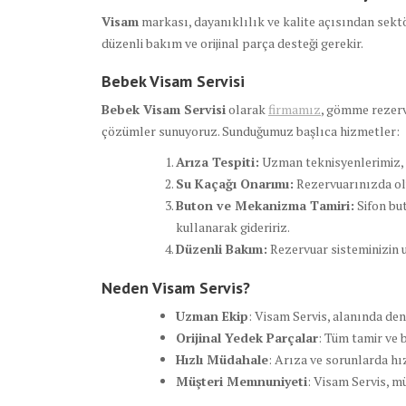
Visam
markası, dayanıklılık ve kalite açısından sektö
düzenli bakım ve orijinal parça desteği gerekir.
Bebek Visam Servisi
Bebek Visam Servisi
olarak
firmamız
, gömme rezerv
çözümler sunuyoruz. Sunduğumuz başlıca hizmetler:
Arıza Tespiti:
Uzman teknisyenlerimiz, r
Su Kaçağı Onarımı:
Rezervuarınızda oluş
Buton ve Mekanizma Tamiri:
Sifon bu
kullanarak gideririz.
Düzenli Bakım:
Rezervuar sisteminizin u
Neden Visam Servis?
Uzman Ekip
: Visam Servis, alanında dene
Orijinal Yedek Parçalar
: Tüm tamir ve 
Hızlı Müdahale
: Arıza ve sorunlarda hı
Müşteri Memnuniyeti
: Visam Servis, m