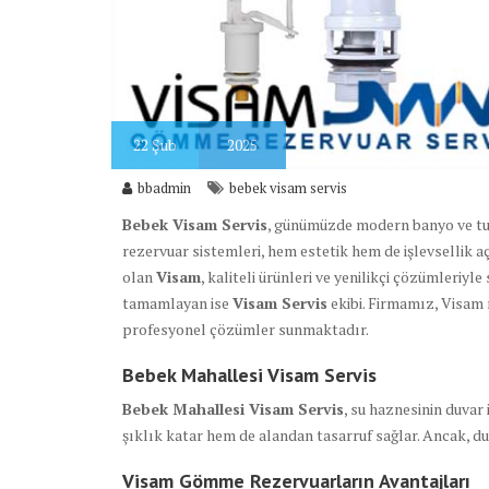
22
Şub
2025
bbadmin
bebek visam servis
Bebek Visam Servis
, günümüzde modern banyo ve tu
rezervuar sistemleri, hem estetik hem de işlevsellik a
olan
Visam
, kaliteli ürünleri ve yenilikçi çözümleriy
tamamlayan ise
Visam Servis
ekibi. Firmamız, Visam m
profesyonel çözümler sunmaktadır.
Bebek Mahallesi Visam Servis
Bebek Mahallesi Visam Servis
, su haznesinin duva
şıklık katar hem de alandan tasarruf sağlar. Ancak, d
Visam Gömme Rezervuarların Avantajları