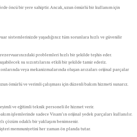
rde öncü bir yere sahiptir. Ancak, uzun ömürlü bir kullanım için
uar sistemlerinizde yaşadığınız tüm sorunlara hızlı ve güvenilir
ezervuarınızdaki problemleri hızlı bir şekilde teşhis eder.
abilecek su sızıntılarını etkili bir şekilde tamir ederiz.
tonlarında veya mekanizmalarında oluşan arızaları orijinal parçalar
zun ömürlü ve verimli çalışması için düzenli bakım hizmeti sunarız.
yimli ve eğitimli teknik personeli ile hizmet verir.
bakım işlemlerinde sadece Visam’ın orijinal yedek parçaları kullanılır.
zlı çözüm odaklı bir yaklaşım benimsenir.
üşteri memnuniyetini her zaman ön planda tutar.