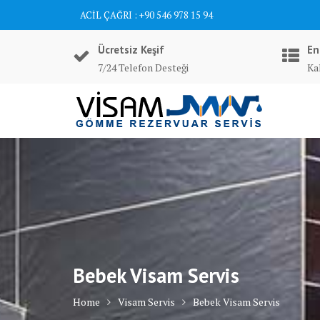
Skip
ACİL ÇAĞRI : +90 546 978 15 94
to
content
Ücretsiz Keşif
En
7/24 Telefon Desteği
Ka
Bebek Visam Servis
Home
Visam Servis
Bebek Visam Servis