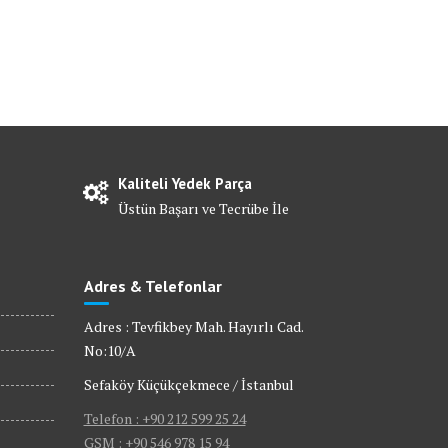
Kaliteli Yedek Parça
Üstün Başarı ve Tecrübe İle
Adres & Telefonlar
Adres : Tevfikbey Mah. Hayırlı Cad.
No:10/A
Sefaköy Küçükçekmece / İstanbul
Telefon : +90 212 599 25 24
GSM : +90 546 978 15 94