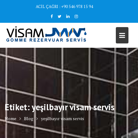
Skip
ACİL ÇAĞRI : +90 546 978 15 94
to
content
Etiket:
yeşilbayır visam servis
Home
Blog
yeşilbayır visam servis