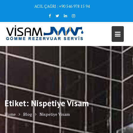
Skip
ACİL ÇAĞRI : +90 546 978 15 94
to
content
Etiket:
Nispetiye Visam
Home
Blog
Nispetiye Visam