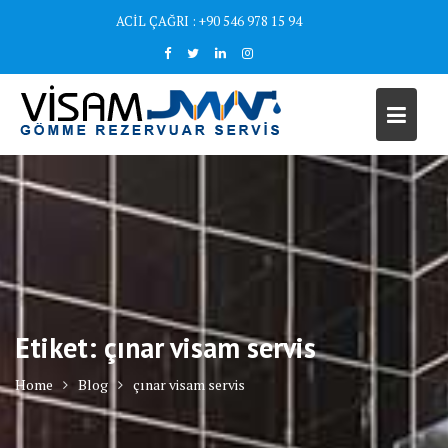
Skip
ACİL ÇAĞRI : +90 546 978 15 94
to
content
Etiket:
çınar visam servis
Home
Blog
çınar visam servis