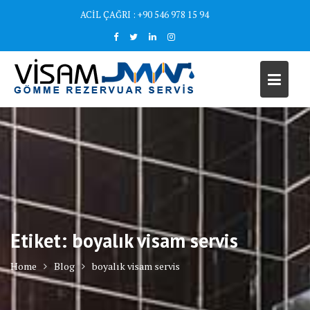
Skip
ACİL ÇAĞRI : +90 546 978 15 94
to
content
Etiket:
boyalık visam servis
Home
Blog
boyalık visam servis