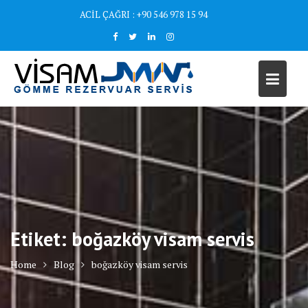
Skip
ACİL ÇAĞRI : +90 546 978 15 94
to
content
Etiket:
boğazköy visam servis
Home
Blog
boğazköy visam servis