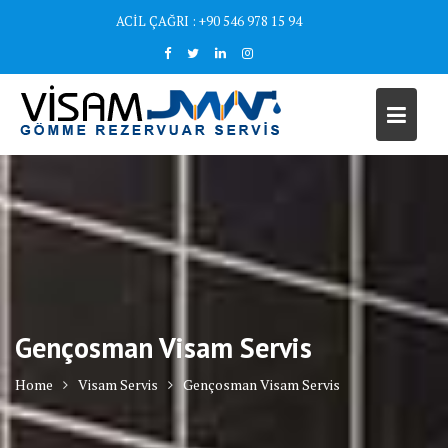
Skip
ACİL ÇAĞRI : +90 546 978 15 94
to
content
Gençosman Visam Servis
Home
Visam Servis
Gençosman Visam Servis