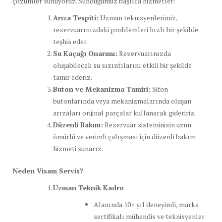
çözümler sunuyoruz. Sunduğumuz başlıca hizmetler:
Arıza Tespiti:
Uzman teknisyenlerimiz,
rezervuarınızdaki problemleri hızlı bir şekilde
teşhis eder.
Su Kaçağı Onarımı:
Rezervuarınızda
oluşabilecek su sızıntılarını etkili bir şekilde
tamir ederiz.
Buton ve Mekanizma Tamiri:
Sifon
butonlarında veya mekanizmalarında oluşan
arızaları orijinal parçalar kullanarak gideririz.
Düzenli Bakım:
Rezervuar sisteminizin uzun
ömürlü ve verimli çalışması için düzenli bakım
hizmeti sunarız.
Neden Visam Servis?
Uzman Teknik Kadro
Alanında 10+ yıl deneyimli, marka
sertifikalı mühendis ve teknisyenler