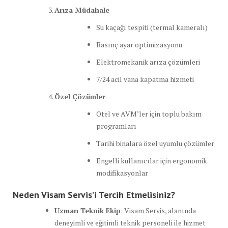
Arıza Müdahale
Su kaçağı tespiti (termal kameralı)
Basınç ayar optimizasyonu
Elektromekanik arıza çözümleri
7/24 acil vana kapatma hizmeti
Özel Çözümler
Otel ve AVM’ler için toplu bakım
programları
Tarihi binalara özel uyumlu çözümler
Engelli kullanıcılar için ergonomik
modifikasyonlar
Neden Visam Servis’i Tercih Etmelisiniz?
Uzman Teknik Ekip
: Visam Servis, alanında
deneyimli ve eğitimli teknik personeli ile hizmet