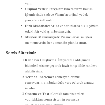
verir.
Orijinal Yedek Parçalar
: Tüm tamir ve bakım
işlemlerinde sadece Visam’ın orijinal yedek
parçaları kullanılır.
Hızlı Müdahale
: Arıza ve sorunlarda hızlı çözüm
odaklı bir yaklaşım benimsenir.
Müşteri Memnuniyeti
: Visam Servis, müşteri
memnuniyetini her zaman ön planda tutar.
Servis Sürecimiz
Randevu Oluşturma:
İhtiyacınız olduğunda
bizimle iletişime geçerek hızlı bir şekilde randevu
alabilirsiniz.
Yerinde İnceleme:
Teknisyenlerimiz,
rezervuarınızın bulunduğu yere gelerek arızayı
inceler.
Onarım ve Test:
Gerekli tamir işlemleri
yapıldıktan sonra sistemin sorunsuz
çalıştığından emin oluruz.