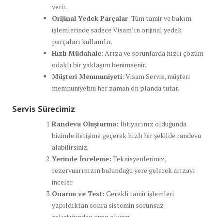
verir.
Orijinal Yedek Parçalar
: Tüm tamir ve bakım
işlemlerinde sadece Visam’ın orijinal yedek
parçaları kullanılır.
Hızlı Müdahale
: Arıza ve sorunlarda hızlı çözüm
odaklı bir yaklaşım benimsenir.
Müşteri Memnuniyeti
: Visam Servis, müşteri
memnuniyetini her zaman ön planda tutar.
Servis Sürecimiz
Randevu Oluşturma:
İhtiyacınız olduğunda
bizimle iletişime geçerek hızlı bir şekilde randevu
alabilirsiniz.
Yerinde İnceleme:
Teknisyenlerimiz,
rezervuarınızın bulunduğu yere gelerek arızayı
inceler.
Onarım ve Test:
Gerekli tamir işlemleri
yapıldıktan sonra sistemin sorunsuz
çalıştığından emin oluruz.