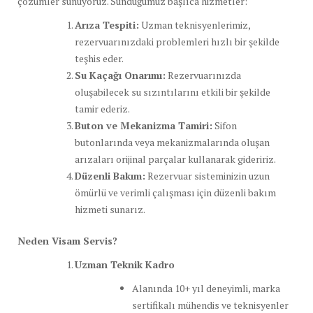
çözümler sunuyoruz. Sunduğumuz başlıca hizmetler:
Arıza Tespiti:
Uzman teknisyenlerimiz,
rezervuarınızdaki problemleri hızlı bir şekilde
teşhis eder.
Su Kaçağı Onarımı:
Rezervuarınızda
oluşabilecek su sızıntılarını etkili bir şekilde
tamir ederiz.
Buton ve Mekanizma Tamiri:
Sifon
butonlarında veya mekanizmalarında oluşan
arızaları orijinal parçalar kullanarak gideririz.
Düzenli Bakım:
Rezervuar sisteminizin uzun
ömürlü ve verimli çalışması için düzenli bakım
hizmeti sunarız.
Neden Visam Servis?
Uzman Teknik Kadro
Alanında 10+ yıl deneyimli, marka
sertifikalı mühendis ve teknisyenler