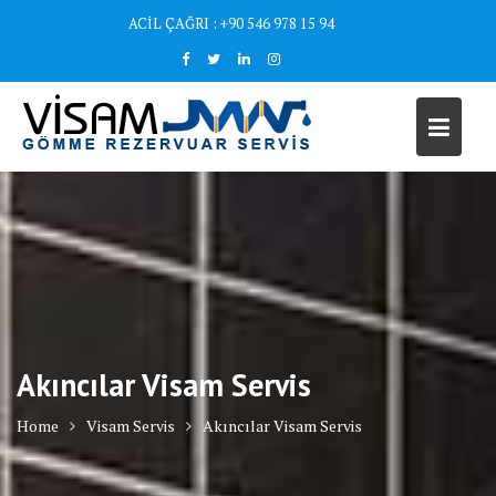
Skip
ACİL ÇAĞRI : +90 546 978 15 94
to
content
Akıncılar Visam Servis
Home
Visam Servis
Akıncılar Visam Servis