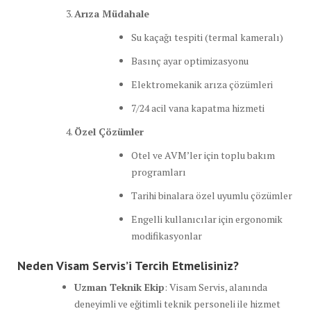
Arıza Müdahale
Su kaçağı tespiti (termal kameralı)
Basınç ayar optimizasyonu
Elektromekanik arıza çözümleri
7/24 acil vana kapatma hizmeti
Özel Çözümler
Otel ve AVM’ler için toplu bakım
programları
Tarihi binalara özel uyumlu çözümler
Engelli kullanıcılar için ergonomik
modifikasyonlar
Neden Visam Servis’i Tercih Etmelisiniz?
Uzman Teknik Ekip
: Visam Servis, alanında
deneyimli ve eğitimli teknik personeli ile hizmet