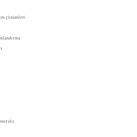
tım çözümleri
umlandırma
i
ameralı)