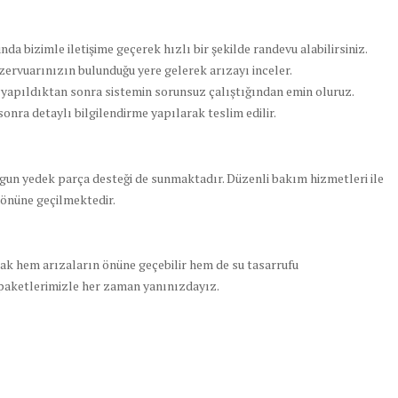
da bizimle iletişime geçerek hızlı bir şekilde randevu alabilirsiniz.
zervuarınızın bulunduğu yere gelerek arızayı inceler.
i yapıldıktan sonra sistemin sorunsuz çalıştığından emin oluruz.
ra detaylı bilgilendirme yapılarak teslim edilir.
ygun yedek parça desteği de sunmaktadır. Düzenli bakım hizmetleri ile
 önüne geçilmektedir.
k hem arızaların önüne geçebilir hem de su tasarrufu
paketlerimizle her zaman yanınızdayız.