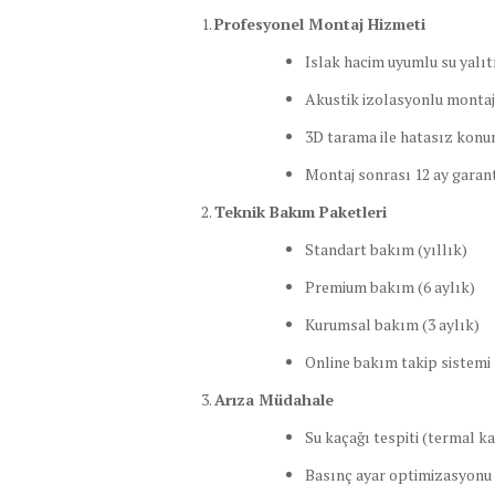
Profesyonel Montaj Hizmeti
Islak hacim uyumlu su yalı
Akustik izolasyonlu montaj
3D tarama ile hatasız kon
Montaj sonrası 12 ay garant
Teknik Bakım Paketleri
Standart bakım (yıllık)
Premium bakım (6 aylık)
Kurumsal bakım (3 aylık)
Online bakım takip sistemi
Arıza Müdahale
Su kaçağı tespiti (termal k
Basınç ayar optimizasyonu