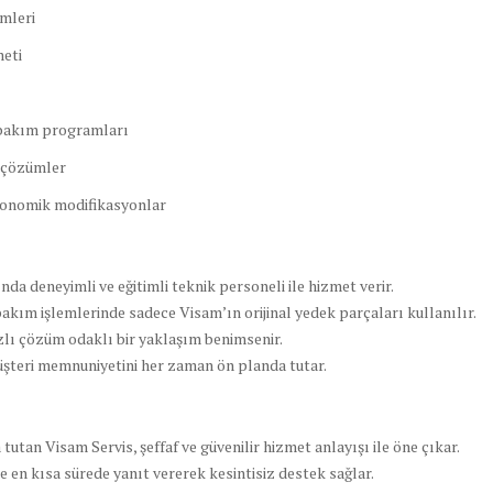
mleri
meti
 bakım programları
u çözümler
rgonomik modifikasyonlar
ında deneyimli ve eğitimli teknik personeli ile hizmet verir.
bakım işlemlerinde sadece Visam’ın orijinal yedek parçaları kullanılır.
zlı çözüm odaklı bir yaklaşım benimsenir.
üşteri memnuniyetini her zaman ön planda tutar.
utan Visam Servis, şeffaf ve güvenilir hizmet anlayışı ile öne çıkar.
e en kısa sürede yanıt vererek kesintisiz destek sağlar.