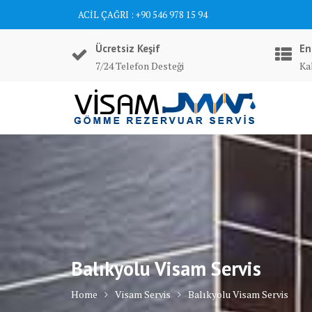
Skip
ACİL ÇAĞRI : +90 546 978 15 94
to
content
Ücretsiz Keşif
En
7/24 Telefon Desteği
Ka
Balıkyolu Visam Servis
Home
Visam Servis
Balıkyolu Visam Servis