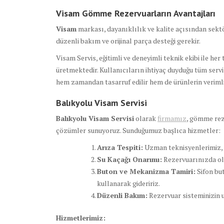
Visam Gömme Rezervuarların Avantajları
Visam
markası, dayanıklılık ve kalite açısından sektö
düzenli bakım ve orijinal parça desteği gerekir.
Visam Servis, eğitimli ve deneyimli teknik ekibi ile he
üretmektedir. Kullanıcıların ihtiyaç duyduğu tüm servis 
hem zamandan tasarruf edilir hem de ürünlerin verimlili
Balıkyolu Visam Servisi
Balıkyolu Visam Servisi
olarak
firmamız
, gömme rez
çözümler sunuyoruz. Sunduğumuz başlıca hizmetler:
Arıza Tespiti:
Uzman teknisyenlerimiz, r
Su Kaçağı Onarımı:
Rezervuarınızda oluş
Buton ve Mekanizma Tamiri:
Sifon bu
kullanarak gideririz.
Düzenli Bakım:
Rezervuar sisteminizin u
Hizmetlerimiz: