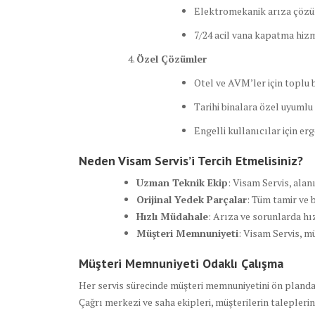
Elektromekanik arıza çözü
7/24 acil vana kapatma hiz
Özel Çözümler
Otel ve AVM’ler için toplu
Tarihi binalara özel uyuml
Engelli kullanıcılar için e
Neden Visam Servis’i Tercih Etmelisiniz?
Uzman Teknik Ekip
: Visam Servis, alan
Orijinal Yedek Parçalar
: Tüm tamir ve 
Hızlı Müdahale
: Arıza ve sorunlarda hı
Müşteri Memnuniyeti
: Visam Servis, m
Müşteri Memnuniyeti Odaklı Çalışma
Her servis sürecinde müşteri memnuniyetini ön planda t
Çağrı merkezi ve saha ekipleri, müşterilerin taleplerin