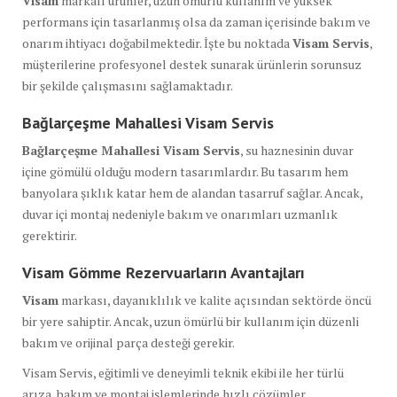
Visam
markalı ürünler, uzun ömürlü kullanım ve yüksek
performans için tasarlanmış olsa da zaman içerisinde bakım ve
onarım ihtiyacı doğabilmektedir. İşte bu noktada
Visam Servis
,
müşterilerine profesyonel destek sunarak ürünlerin sorunsuz
bir şekilde çalışmasını sağlamaktadır.
Bağlarçeşme Mahallesi Visam Servis
Bağlarçeşme Mahallesi Visam Servis
, su haznesinin duvar
içine gömülü olduğu modern tasarımlardır. Bu tasarım hem
banyolara şıklık katar hem de alandan tasarruf sağlar. Ancak,
duvar içi montaj nedeniyle bakım ve onarımları uzmanlık
gerektirir.
Visam Gömme Rezervuarların Avantajları
Visam
markası, dayanıklılık ve kalite açısından sektörde öncü
bir yere sahiptir. Ancak, uzun ömürlü bir kullanım için düzenli
bakım ve orijinal parça desteği gerekir.
Visam Servis, eğitimli ve deneyimli teknik ekibi ile her türlü
arıza, bakım ve montaj işlemlerinde hızlı çözümler