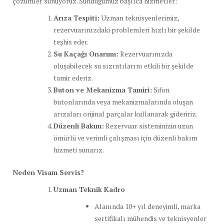
çözümler sunuyoruz. Sunduğumuz başlıca hizmetler:
Arıza Tespiti:
Uzman teknisyenlerimiz,
rezervuarınızdaki problemleri hızlı bir şekilde
teşhis eder.
Su Kaçağı Onarımı:
Rezervuarınızda
oluşabilecek su sızıntılarını etkili bir şekilde
tamir ederiz.
Buton ve Mekanizma Tamiri:
Sifon
butonlarında veya mekanizmalarında oluşan
arızaları orijinal parçalar kullanarak gideririz.
Düzenli Bakım:
Rezervuar sisteminizin uzun
ömürlü ve verimli çalışması için düzenli bakım
hizmeti sunarız.
Neden Visam Servis?
Uzman Teknik Kadro
Alanında 10+ yıl deneyimli, marka
sertifikalı mühendis ve teknisyenler