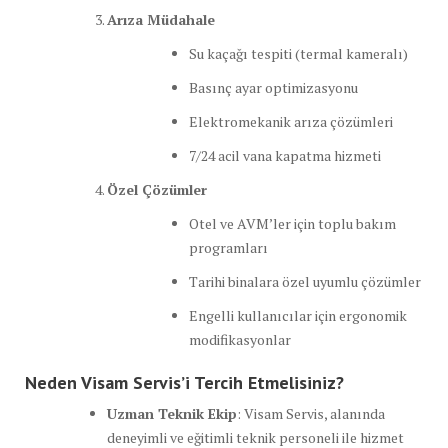
Arıza Müdahale
Su kaçağı tespiti (termal kameralı)
Basınç ayar optimizasyonu
Elektromekanik arıza çözümleri
7/24 acil vana kapatma hizmeti
Özel Çözümler
Otel ve AVM’ler için toplu bakım
programları
Tarihi binalara özel uyumlu çözümler
Engelli kullanıcılar için ergonomik
modifikasyonlar
Neden Visam Servis’i Tercih Etmelisiniz?
Uzman Teknik Ekip
: Visam Servis, alanında
deneyimli ve eğitimli teknik personeli ile hizmet