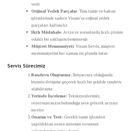
verir.
Orijinal Yedek Parçalar
: Tüm tamir ve bakım
işlemlerinde sadece Visam’ın orijinal yedek
parçaları kullanılır.
Hızlı Müdahale
: Arıza ve sorunlarda hızlı çözüm
odaklı bir yaklaşım benimsenir.
Müşteri Memnuniyeti
: Visam Servis, müşteri
memnuniyetini her zaman ön planda tutar.
Servis Sürecimiz
Randevu Oluşturma:
İhtiyacınız olduğunda
bizimle iletişime geçerek hızlı bir şekilde randevu
alabilirsiniz.
Yerinde İnceleme:
Teknisyenlerimiz,
rezervuarınızın bulunduğu yere gelerek arızayı
inceler.
Onarım ve Test:
Gerekli tamir işlemleri
yapıldıktan sonra sistemin sorunsuz
çalıştığından emin oluruz.