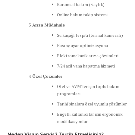
Kurumsal bakım (3 aylık)
Online bakım takip sistemi
Arıza Müdahale
Su kaçağı tespiti (termal kameralı)
Basınç ayar optimizasyonu
Elektromekanik arıza çözümleri
7/24 acil vana kapatma hizmeti
Özel Çözümler
Otel ve AVM’ler için toplu bakım
programları
Tarihi binalara özel uyumlu çözümler
Engelli kullanıcılar için ergonomik
modifikasyonlar
Neden Visam Servis’i Tercih Etmelisiniz?