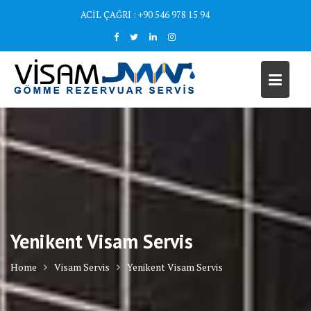
Skip
ACİL ÇAĞRI : +90 546 978 15 94
to
content
Yenikent Visam Servis
Home
Visam Servis
Yenikent Visam Servis