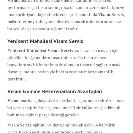
Visam
markalı ürünler, uzun ömürlü kullanım ve yüksek
performans için tasarlanmış olsa da zaman içerisinde bakım ve
onarım ihtiyacı doğabilmektedir. İşte bu noktada
Visam Servis
,
müşterilerine profesyonel destek sunarak ürünlerin sorunsuz
bir şekilde çalışmasını sağlamaktadır.
Yenikent Mahallesi Visam Servis
Yenikent Mahallesi Visam Servis
, su haznesinin duvar içine
gömülü olduğu modern tasarımlardır. Bu tasarım hem
banyolara şıklık katar hem de alandan tasarruf sağlar. Ancak,
duvar içi montaj nedeniyle bakım ve onarımları uzmanlık
gerektirir.
Visam Gömme Rezervuarların Avantajları
Visam
markası, dayanıklılık ve kalite açısından sektörde öncü
bir yere sahiptir. Ancak, uzun ömürlü bir kullanım için düzenli
bakım ve orijinal parça desteği gerekir.
Visam Servis, eğitimli ve deneyimli teknik ekibi ile her türlü
arıza, bakım ve montaj işlemlerinde hızlı çözümler