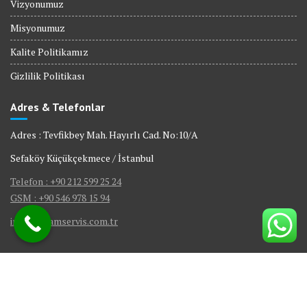
Vizyonumuz
Misyonumuz
Kalite Politikamız
Gizlilik Politikası
Adres & Telefonlar
Adres : Tevfikbey Mah. Hayırlı Cad. No:10/A
Sefaköy Küçükçekmece / İstanbul
Telefon : +90 212 599 25 24
GSM : +90 546 978 15 94
info@visamservis.com.tr
© Tüm Hakları Saklıdır.
Gömme Rezervuar Servis