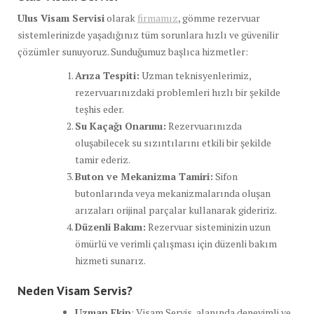
Ulus Visam Servisi
olarak
firmamız
, gömme rezervuar
sistemlerinizde yaşadığınız tüm sorunlara hızlı ve güvenilir
çözümler sunuyoruz. Sunduğumuz başlıca hizmetler:
Arıza Tespiti:
Uzman teknisyenlerimiz,
rezervuarınızdaki problemleri hızlı bir şekilde
teşhis eder.
Su Kaçağı Onarımı:
Rezervuarınızda
oluşabilecek su sızıntılarını etkili bir şekilde
tamir ederiz.
Buton ve Mekanizma Tamiri:
Sifon
butonlarında veya mekanizmalarında oluşan
arızaları orijinal parçalar kullanarak gideririz.
Düzenli Bakım:
Rezervuar sisteminizin uzun
ömürlü ve verimli çalışması için düzenli bakım
hizmeti sunarız.
Neden Visam Servis?
Uzman Ekip
: Visam Servis, alanında deneyimli ve