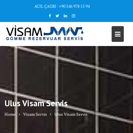
Skip
ACİL ÇAĞRI : +90 546 978 15 94
to
content
Ulus Visam Servis
Home
Visam Servis
Ulus Visam Servis