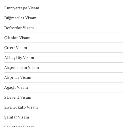
Emniyettepe Visam
Düğmeciler Visam
Defterdar Visam
Çiftalan Visam
Çırçır Visam
Alibeyköy Visam
Akşemsettin Visam
Akpınar Visam
Ağaçlı Visam
5 Levent Visam
Ziya Gökalp Visam
Şamlar Visam
Şahintepe Visam