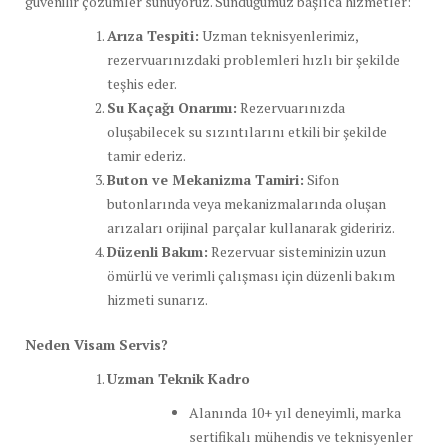
güvenilir çözümler sunuyoruz. Sunduğumuz başlıca hizmetler:
Arıza Tespiti:
Uzman teknisyenlerimiz,
rezervuarınızdaki problemleri hızlı bir şekilde
teşhis eder.
Su Kaçağı Onarımı:
Rezervuarınızda
oluşabilecek su sızıntılarını etkili bir şekilde
tamir ederiz.
Buton ve Mekanizma Tamiri:
Sifon
butonlarında veya mekanizmalarında oluşan
arızaları orijinal parçalar kullanarak gideririz.
Düzenli Bakım:
Rezervuar sisteminizin uzun
ömürlü ve verimli çalışması için düzenli bakım
hizmeti sunarız.
Neden Visam Servis?
Uzman Teknik Kadro
Alanında 10+ yıl deneyimli, marka
sertifikalı mühendis ve teknisyenler