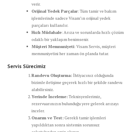
verir.
Orijinal Yedek Parçalar
: Tüm tamir ve bakım
işlemlerinde sadece Visam’ın orijinal yedek
parçaları kullanılır.
Hızlı Müdahale
: Arıza ve sorunlarda hızlı çözüm
odaklı bir yaklaşım benimsenir.
Müşteri Memnuniyeti
: Visam Servis, müşteri
memnuniyetini her zaman ön planda tutar.
Servis Sürecimiz
Randevu Oluşturma:
İhtiyacınız olduğunda
bizimle iletişime geçerek hızlı bir şekilde randevu
alabilirsiniz.
Yerinde İnceleme:
Teknisyenlerimiz,
rezervuarınızın bulunduğu yere gelerek arızayı
inceler.
Onarım ve Test:
Gerekli tamir işlemleri
yapıldıktan sonra sistemin sorunsuz
çalıştığından emin oluruz.