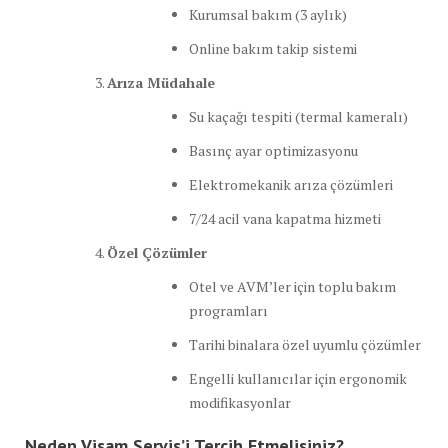
Kurumsal bakım (3 aylık)
Online bakım takip sistemi
Arıza Müdahale
Su kaçağı tespiti (termal kameralı)
Basınç ayar optimizasyonu
Elektromekanik arıza çözümleri
7/24 acil vana kapatma hizmeti
Özel Çözümler
Otel ve AVM’ler için toplu bakım
programları
Tarihi binalara özel uyumlu çözümler
Engelli kullanıcılar için ergonomik
modifikasyonlar
Neden Visam Servis’i Tercih Etmelisiniz?