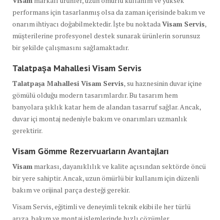
Visam
markalı ürünler, uzun ömürlü kullanım ve yüksek
performans için tasarlanmış olsa da zaman içerisinde bakım ve
onarım ihtiyacı doğabilmektedir. İşte bu noktada
Visam Servis
,
müşterilerine profesyonel destek sunarak ürünlerin sorunsuz
bir şekilde çalışmasını sağlamaktadır.
Talatpaşa Mahallesi Visam Servis
Talatpaşa Mahallesi Visam Servis
, su haznesinin duvar içine
gömülü olduğu modern tasarımlardır. Bu tasarım hem
banyolara şıklık katar hem de alandan tasarruf sağlar. Ancak,
duvar içi montaj nedeniyle bakım ve onarımları uzmanlık
gerektirir.
Visam Gömme Rezervuarların Avantajları
Visam
markası, dayanıklılık ve kalite açısından sektörde öncü
bir yere sahiptir. Ancak, uzun ömürlü bir kullanım için düzenli
bakım ve orijinal parça desteği gerekir.
Visam Servis, eğitimli ve deneyimli teknik ekibi ile her türlü
arıza, bakım ve montaj işlemlerinde hızlı çözümler