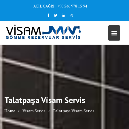
Skip
ACİL ÇAĞRI : +90 546 978 15 94
to
content
Talatpaşa Visam Servis
Home
Visam Servis
Talatpaşa Visam Servis