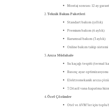
Montaj sonrası 12 ay garant
Teknik Bakım Paketleri
Standart bakım (yıllık)
Premium bakım (6 aylık)
Kurumsal bakım (3 aylık)
Online bakım takip sistemi
Arıza Müdahale
Su kaçağı tespiti (termal k
Basınç ayar optimizasyonu
Elektromekanik arıza çözü
7/24 acil vana kapatma hiz
Özel Çözümler
Otel ve AVM’ler için toplu