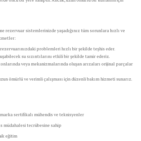
e rezervuar sistemlerinizde yaşadığınız tüm sorunlara hızlı ve
zmetler:
ezervuarınızdaki problemleri hızlı bir şekilde teşhis eder.
abilecek su sızıntılarını etkili bir şekilde tamir ederiz.
tonlarında veya mekanizmalarında oluşan arızaları orijinal parçalar
zun ömürlü ve verimli çalışması için düzenli bakım hizmeti sunarız.
 marka sertifikalı mühendis ve teknisyenler
is müdahalesi tecrübesine sahip
ik eğitim