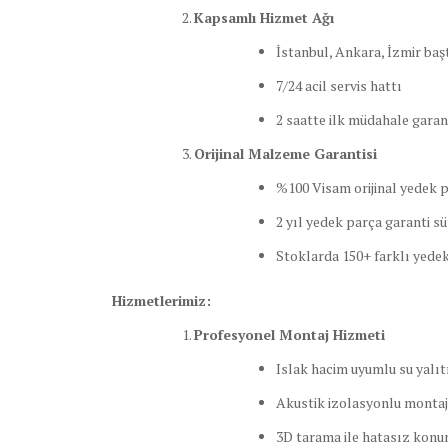
Kapsamlı Hizmet Ağı
İstanbul, Ankara, İzmir baş
7/24 acil servis hattı
2 saatte ilk müdahale garan
Orijinal Malzeme Garantisi
%100 Visam orijinal yedek 
2 yıl yedek parça garanti sü
Stoklarda 150+ farklı yedek
Hizmetlerimiz:
Profesyonel Montaj Hizmeti
Islak hacim uyumlu su yalı
Akustik izolasyonlu montaj
3D tarama ile hatasız kon