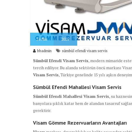
24
Nis
2025
bbadmin
sümbül efendi visam servis
Sümbül Efendi Visam Servis
, modern mimaride estet
tercih ediliyor. Bu alanda sektörün öncü markası Visam
Visam Servis
, Türkiye genelinde 15 yılı aşkın deneyim
Sümbül Efendi Mahallesi Visam Servis
Sümbül Efendi Mahallesi Visam Servis
, su haznesi
banyolara şıklık katar hem de alandan tasarruf sağla
gerektirir.
Visam Gömme Rezervuarların Avantajları
Visam
markası, dayanıklılık ve kalite açısından sektö