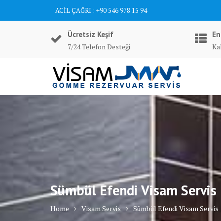
Skip
ACİL ÇAĞRI : +90 546 978 15 94
to
content
Ücretsiz Keşif
En
7/24 Telefon Desteği
Ka
Sümbül Efendi Visam Servis
Home
Visam Servis
Sümbül Efendi Visam Servis