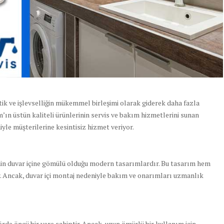
ik ve işlevselliğin mükemmel birleşimi olarak giderek daha fazla
’ın üstün kaliteli ürünlerinin servis ve bakım hizmetlerini sunan
iyle müşterilerine kesintisiz hizmet veriyor.
nin duvar içine gömülü olduğu modern tasarımlardır. Bu tasarım hem
r. Ancak, duvar içi montaj nedeniyle bakım ve onarımları uzmanlık
rde öncü bir yere sahiptir. Ancak, uzun ömürlü bir kullanım için