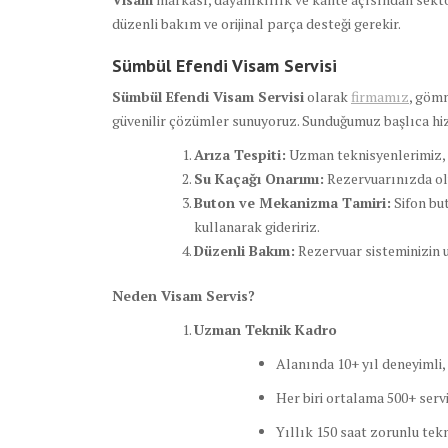
düzenli bakım ve orijinal parça desteği gerekir.
Sümbül Efendi Visam Servisi
Sümbül Efendi Visam Servisi
olarak
firmamız
, gömm
güvenilir çözümler sunuyoruz. Sunduğumuz başlıca hi
Arıza Tespiti:
Uzman teknisyenlerimiz, r
Su Kaçağı Onarımı:
Rezervuarınızda oluş
Buton ve Mekanizma Tamiri:
Sifon bu
kullanarak gideririz.
Düzenli Bakım:
Rezervuar sisteminizin u
Neden Visam Servis?
Uzman Teknik Kadro
Alanında 10+ yıl deneyimli,
Her biri ortalama 500+ serv
Yıllık 150 saat zorunlu tekn