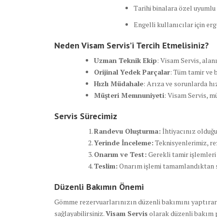
Tarihi binalara özel uyuml
Engelli kullanıcılar için e
Neden Visam Servis’i Tercih Etmelisiniz?
Uzman Teknik Ekip
: Visam Servis, alan
Orijinal Yedek Parçalar
: Tüm tamir ve 
Hızlı Müdahale
: Arıza ve sorunlarda hı
Müşteri Memnuniyeti
: Visam Servis, m
Servis Sürecimiz
Randevu Oluşturma:
İhtiyacınız olduğun
Yerinde İnceleme:
Teknisyenlerimiz, re
Onarım ve Test:
Gerekli tamir işlemler
Teslim:
Onarım işlemi tamamlandıktan son
Düzenli Bakımın Önemi
Gömme rezervuarlarınızın düzenli bakımını yaptırara
sağlayabilirsiniz.
Visam Servis
olarak düzenli bakım 