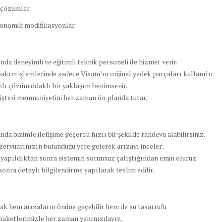
u çözümler
rgonomik modifikasyonlar
ında deneyimli ve eğitimli teknik personeli ile hizmet verir.
bakım işlemlerinde sadece Visam’ın orijinal yedek parçaları kullanılır.
zlı çözüm odaklı bir yaklaşım benimsenir.
üşteri memnuniyetini her zaman ön planda tutar.
da bizimle iletişime geçerek hızlı bir şekilde randevu alabilirsiniz.
zervuarınızın bulunduğu yere gelerek arızayı inceler.
i yapıldıktan sonra sistemin sorunsuz çalıştığından emin oluruz.
ra detaylı bilgilendirme yapılarak teslim edilir.
k hem arızaların önüne geçebilir hem de su tasarrufu
paketlerimizle her zaman yanınızdayız.