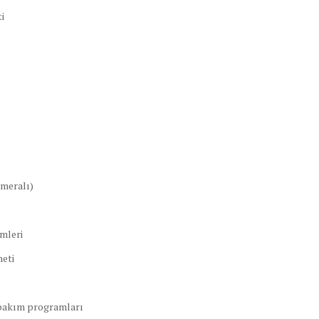
i
ameralı)
mleri
meti
 bakım programları