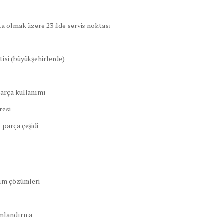
ta olmak üzere 23 ilde servis noktası
tisi (büyükşehirlerde)
parça kullanımı
resi
 parça çeşidi
tım çözümleri
umlandırma