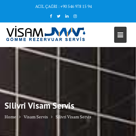
Skip
ACİL ÇAĞRI : +90 546 978 15 94
to
content
Silivri Visam Servis
Home
Visam Servis
Silivri Visam Servis