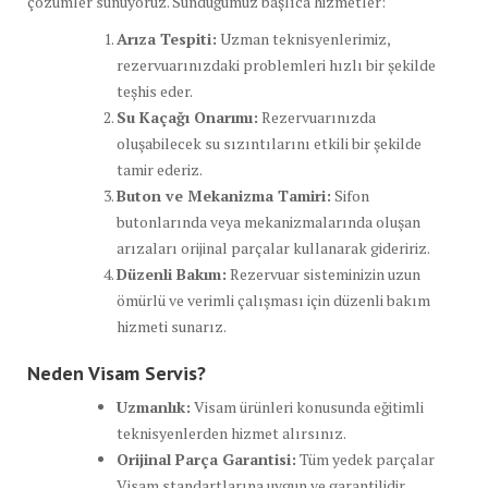
çözümler sunuyoruz. Sunduğumuz başlıca hizmetler:
Arıza Tespiti:
Uzman teknisyenlerimiz,
rezervuarınızdaki problemleri hızlı bir şekilde
teşhis eder.
Su Kaçağı Onarımı:
Rezervuarınızda
oluşabilecek su sızıntılarını etkili bir şekilde
tamir ederiz.
Buton ve Mekanizma Tamiri:
Sifon
butonlarında veya mekanizmalarında oluşan
arızaları orijinal parçalar kullanarak gideririz.
Düzenli Bakım:
Rezervuar sisteminizin uzun
ömürlü ve verimli çalışması için düzenli bakım
hizmeti sunarız.
Neden Visam Servis?
Uzmanlık:
Visam ürünleri konusunda eğitimli
teknisyenlerden hizmet alırsınız.
Orijinal Parça Garantisi:
Tüm yedek parçalar
Visam standartlarına uygun ve garantilidir.