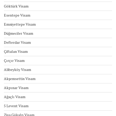
Göktürk Visam
Esentepe Visam
Emniyettepe Visam
Düğmeciler Visam
Defterdar Visam
Çiftalan Visam
Çırçır Visam
Alibeyköy Visam
Akşemsettin Visam
Akpınar Visam
Ağaçlı Visam
5 Levent Visam
Ziya Gökalp Visam