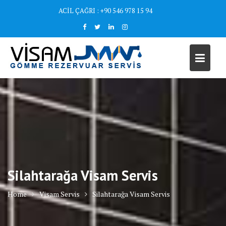
Skip
ACİL ÇAĞRI : +90 546 978 15 94
to
content
Silahtarağa Visam Servis
Home
Visam Servis
Silahtarağa Visam Servis