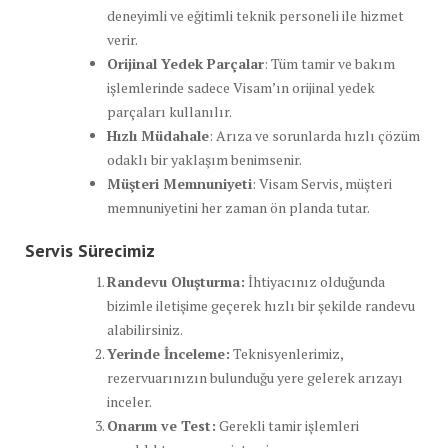
deneyimli ve eğitimli teknik personeli ile hizmet
verir.
Orijinal Yedek Parçalar
: Tüm tamir ve bakım
işlemlerinde sadece Visam’ın orijinal yedek
parçaları kullanılır.
Hızlı Müdahale
: Arıza ve sorunlarda hızlı çözüm
odaklı bir yaklaşım benimsenir.
Müşteri Memnuniyeti
: Visam Servis, müşteri
memnuniyetini her zaman ön planda tutar.
Servis Sürecimiz
Randevu Oluşturma:
İhtiyacınız olduğunda
bizimle iletişime geçerek hızlı bir şekilde randevu
alabilirsiniz.
Yerinde İnceleme:
Teknisyenlerimiz,
rezervuarınızın bulunduğu yere gelerek arızayı
inceler.
Onarım ve Test:
Gerekli tamir işlemleri