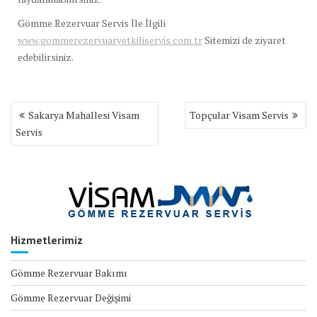
Gömme Rezervuar Servis İle İlgili
www.gommerezervuaryetkiliservis.com.tr
Sitemizi de ziyaret
edebilirsiniz.
Yazı
Sakarya Mahallesi Visam
Topçular Visam Servis
gezinmesi
Servis
Hizmetlerimiz
Gömme Rezervuar Bakımı
Gömme Rezervuar Değişimi