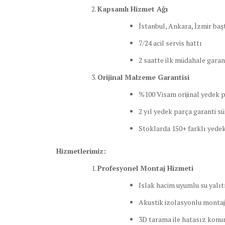
Kapsamlı Hizmet Ağı
İstanbul, Ankara, İzmir baş
7/24 acil servis hattı
2 saatte ilk müdahale garan
Orijinal Malzeme Garantisi
%100 Visam orijinal yedek 
2 yıl yedek parça garanti sü
Stoklarda 150+ farklı yedek
Hizmetlerimiz:
Profesyonel Montaj Hizmeti
Islak hacim uyumlu su yalı
Akustik izolasyonlu montaj
3D tarama ile hatasız kon