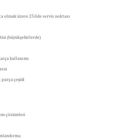
ta olmak üzere 23 ilde servis noktası
tisi (büyükşehirlerde)
parça kullanımı
resi
 parça çeşidi
tım çözümleri
umlandırma