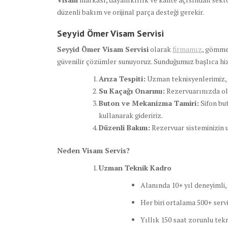
düzenli bakım ve orijinal parça desteği gerekir.
Seyyid Ömer Visam Servisi
Seyyid Ömer Visam Servisi
olarak
firmamız
, gömme
güvenilir çözümler sunuyoruz. Sunduğumuz başlıca hi
Arıza Tespiti:
Uzman teknisyenlerimiz, r
Su Kaçağı Onarımı:
Rezervuarınızda oluş
Buton ve Mekanizma Tamiri:
Sifon bu
kullanarak gideririz.
Düzenli Bakım:
Rezervuar sisteminizin u
Neden Visam Servis?
Uzman Teknik Kadro
Alanında 10+ yıl deneyimli,
Her biri ortalama 500+ serv
Yıllık 150 saat zorunlu tekn