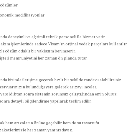
u çözümler
rgonomik modifikasyonlar
ında deneyimli ve eğitimli teknik personeli ile hizmet verir.
bakım işlemlerinde sadece Visam’ın orijinal yedek parçaları kullanılır.
zlı çözüm odaklı bir yaklaşım benimsenir.
üşteri memnuniyetini her zaman ön planda tutar.
da bizimle iletişime geçerek hızlı bir şekilde randevu alabilirsiniz.
zervuarınızın bulunduğu yere gelerek arızayı inceler.
i yapıldıktan sonra sistemin sorunsuz çalıştığından emin oluruz.
ra detaylı bilgilendirme yapılarak teslim edilir.
k hem arızaların önüne geçebilir hem de su tasarrufu
paketlerimizle her zaman yanınızdayız.