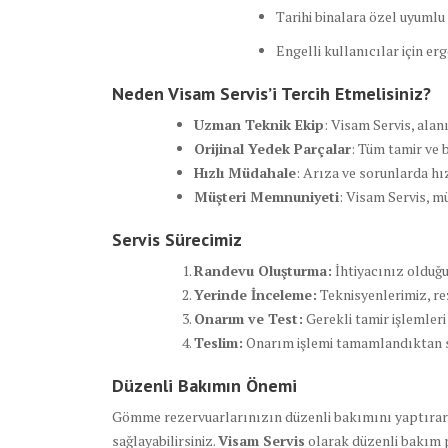
Tarihi binalara özel uyuml
Engelli kullanıcılar için e
Neden Visam Servis’i Tercih Etmelisiniz?
Uzman Teknik Ekip
: Visam Servis, alan
Orijinal Yedek Parçalar
: Tüm tamir ve 
Hızlı Müdahale
: Arıza ve sorunlarda hı
Müşteri Memnuniyeti
: Visam Servis, m
Servis Sürecimiz
Randevu Oluşturma:
İhtiyacınız olduğun
Yerinde İnceleme:
Teknisyenlerimiz, re
Onarım ve Test:
Gerekli tamir işlemler
Teslim:
Onarım işlemi tamamlandıktan son
Düzenli Bakımın Önemi
Gömme rezervuarlarınızın düzenli bakımını yaptırara
sağlayabilirsiniz.
Visam Servis
olarak düzenli bakım 