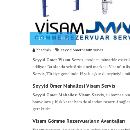
23
Nis
2025
bbadmin
seyyid ömer visam servis
Seyyid Ömer Visam Servis
, modern mimaride estetik
ediliyor. Bu alanda sektörün öncü markası Visam’ın üs
Servis
, Türkiye genelinde 15 yılı aşkın deneyimiyle mü
Seyyid Ömer Mahallesi Visam Servis
Seyyid Ömer Mahallesi Visam Servis
, su haznesini
banyolara şıklık katar hem de alandan tasarruf sağla
gerektirir.
Visam Gömme Rezervuarların Avantajları
Visam
markası, dayanıklılık ve kalite açısından sektö