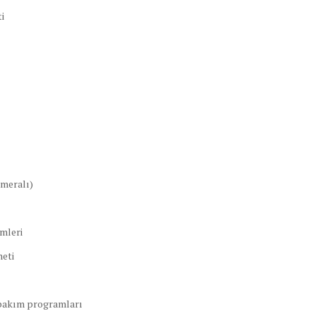
i
ameralı)
mleri
meti
 bakım programları