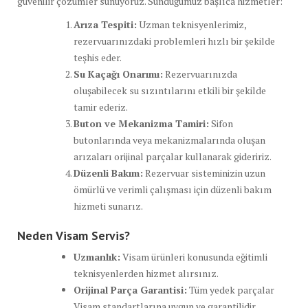
güvenilir çözümler sunuyoruz. Sunduğumuz başlıca hizmetler:
Arıza Tespiti:
Uzman teknisyenlerimiz,
rezervuarınızdaki problemleri hızlı bir şekilde
teşhis eder.
Su Kaçağı Onarımı:
Rezervuarınızda
oluşabilecek su sızıntılarını etkili bir şekilde
tamir ederiz.
Buton ve Mekanizma Tamiri:
Sifon
butonlarında veya mekanizmalarında oluşan
arızaları orijinal parçalar kullanarak gideririz.
Düzenli Bakım:
Rezervuar sisteminizin uzun
ömürlü ve verimli çalışması için düzenli bakım
hizmeti sunarız.
Neden Visam Servis?
Uzmanlık:
Visam ürünleri konusunda eğitimli
teknisyenlerden hizmet alırsınız.
Orijinal Parça Garantisi:
Tüm yedek parçalar
Visam standartlarına uygun ve garantilidir.