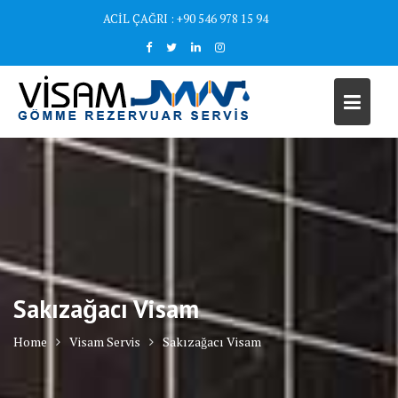
Skip
ACİL ÇAĞRI : +90 546 978 15 94
to
content
Sakızağacı Visam
Home
Visam Servis
Sakızağacı Visam