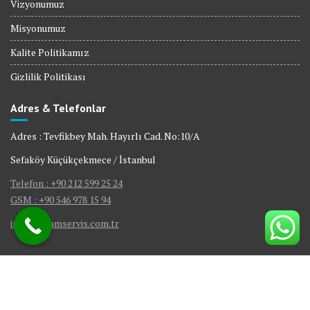
Vizyonumuz
Misyonumuz
Kalite Politikamız
Gizlilik Politikası
Adres & Telefonlar
Adres : Tevfikbey Mah. Hayırlı Cad. No:10/A
Sefaköy Küçükçekmece / İstanbul
Telefon : +90 212 599 25 24
GSM : +90 546 978 15 94
info@visamservis.com.tr
© Tüm Hakları Saklıdır.
Gömme Rezervuar Servis