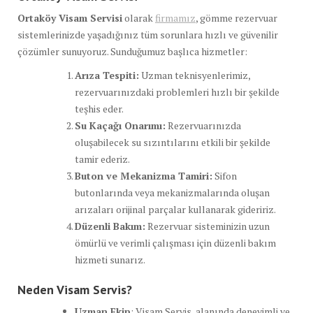
Ortaköy Visam Servisi
olarak
firmamız
, gömme rezervuar
sistemlerinizde yaşadığınız tüm sorunlara hızlı ve güvenilir
çözümler sunuyoruz. Sunduğumuz başlıca hizmetler:
Arıza Tespiti:
Uzman teknisyenlerimiz,
rezervuarınızdaki problemleri hızlı bir şekilde
teşhis eder.
Su Kaçağı Onarımı:
Rezervuarınızda
oluşabilecek su sızıntılarını etkili bir şekilde
tamir ederiz.
Buton ve Mekanizma Tamiri:
Sifon
butonlarında veya mekanizmalarında oluşan
arızaları orijinal parçalar kullanarak gideririz.
Düzenli Bakım:
Rezervuar sisteminizin uzun
ömürlü ve verimli çalışması için düzenli bakım
hizmeti sunarız.
Neden Visam Servis?
Uzman Ekip
: Visam Servis, alanında deneyimli ve