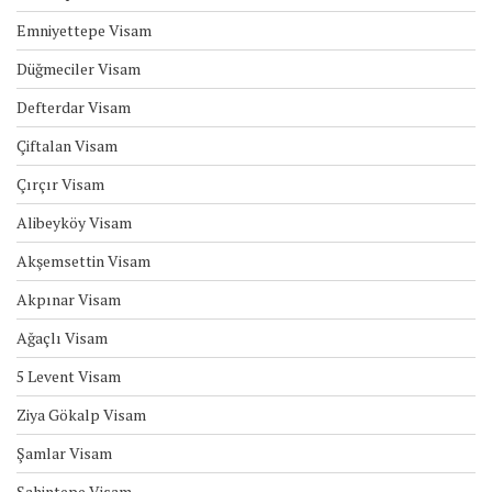
Emniyettepe Visam
Düğmeciler Visam
Defterdar Visam
Çiftalan Visam
Çırçır Visam
Alibeyköy Visam
Akşemsettin Visam
Akpınar Visam
Ağaçlı Visam
5 Levent Visam
Ziya Gökalp Visam
Şamlar Visam
Şahintepe Visam