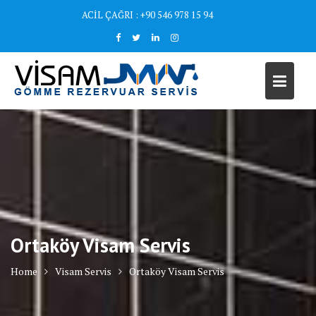
Skip
ACİL ÇAĞRI : +90 546 978 15 94
to
content
Ortaköy Visam Servis
Home
Visam Servis
Ortaköy Visam Servis