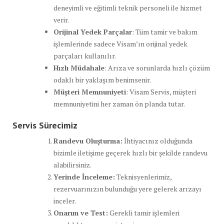
deneyimli ve eğitimli teknik personeli ile hizmet
verir.
Orijinal Yedek Parçalar
: Tüm tamir ve bakım
işlemlerinde sadece Visam’ın orijinal yedek
parçaları kullanılır.
Hızlı Müdahale
: Arıza ve sorunlarda hızlı çözüm
odaklı bir yaklaşım benimsenir.
Müşteri Memnuniyeti
: Visam Servis, müşteri
memnuniyetini her zaman ön planda tutar.
Servis Sürecimiz
Randevu Oluşturma:
İhtiyacınız olduğunda
bizimle iletişime geçerek hızlı bir şekilde randevu
alabilirsiniz.
Yerinde İnceleme:
Teknisyenlerimiz,
rezervuarınızın bulunduğu yere gelerek arızayı
inceler.
Onarım ve Test:
Gerekli tamir işlemleri