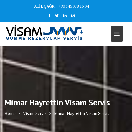
Skip
ACİL ÇAĞRI : +90 546 978 15 94
to
content
Mimar Hayrettin Visam Servis
Home
Visam Servis
Mimar Hayrettin Visam Servis