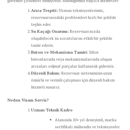
güvenilir çözümler sunuyoruz. Sunduğumuz başlıca hizmetler:
Arıza Tespiti:
Uzman teknisyenlerimiz,
rezervuarınızdaki problemleri hızlı bir şekilde
teşhis eder.
Su Kaçağı Onarımı:
Rezervuarınızda
oluşabilecek su sızıntılarını etkili bir şekilde
tamir ederiz.
Buton ve Mekanizma Tamiri:
Sifon
butonlarında veya mekanizmalarında oluşan
arızaları orijinal parçalar kullanarak gideririz.
Düzenli Bakım:
Rezervuar sisteminizin uzun
ömürlü ve verimli çalışması için düzenli bakım
hizmeti sunarız.
Neden Visam Servis?
Uzman Teknik Kadro
Alanında 10+ yıl deneyimli, marka
sertifikalı mühendis ve teknisyenler