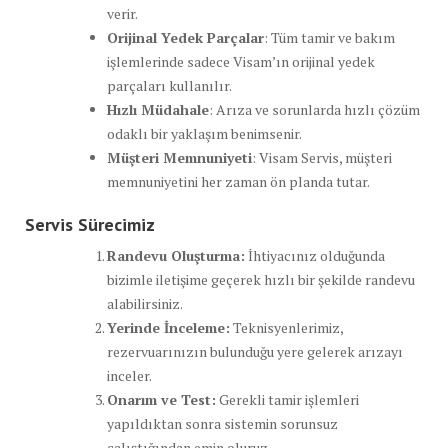
verir.
Orijinal Yedek Parçalar
: Tüm tamir ve bakım
işlemlerinde sadece Visam’ın orijinal yedek
parçaları kullanılır.
Hızlı Müdahale
: Arıza ve sorunlarda hızlı çözüm
odaklı bir yaklaşım benimsenir.
Müşteri Memnuniyeti
: Visam Servis, müşteri
memnuniyetini her zaman ön planda tutar.
Servis Sürecimiz
Randevu Oluşturma:
İhtiyacınız olduğunda
bizimle iletişime geçerek hızlı bir şekilde randevu
alabilirsiniz.
Yerinde İnceleme:
Teknisyenlerimiz,
rezervuarınızın bulunduğu yere gelerek arızayı
inceler.
Onarım ve Test:
Gerekli tamir işlemleri
yapıldıktan sonra sistemin sorunsuz
çalıştığından emin oluruz.