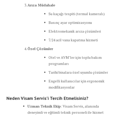
Arıza Müdahale
Su kaçağı tespiti (termal kameralı)
Basınç ayar optimizasyonu
Elektromekanik arıza çözümleri
7/24 acil vana kapatma hizmeti
Özel Çözümler
Otel ve AVM’ler için toplu bakım
programları
Tarihi binalara özel uyumlu çözümler
Engelli kullanıcılar için ergonomik
modifikasyonlar
Neden Visam Servis’i Tercih Etmelisiniz?
Uzman Teknik Ekip
: Visam Servis, alanında
deneyimli ve eğitimli teknik personeli ile hizmet