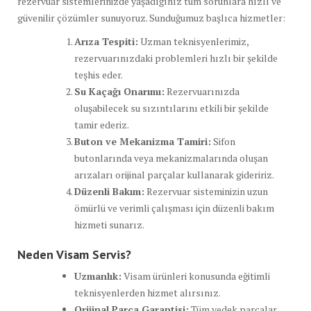
rezervuar sistemlerinizde yaşadığınız tüm sorunlara hızlı ve
güvenilir çözümler sunuyoruz. Sunduğumuz başlıca hizmetler:
Arıza Tespiti:
Uzman teknisyenlerimiz,
rezervuarınızdaki problemleri hızlı bir şekilde
teşhis eder.
Su Kaçağı Onarımı:
Rezervuarınızda
oluşabilecek su sızıntılarını etkili bir şekilde
tamir ederiz.
Buton ve Mekanizma Tamiri:
Sifon
butonlarında veya mekanizmalarında oluşan
arızaları orijinal parçalar kullanarak gideririz.
Düzenli Bakım:
Rezervuar sisteminizin uzun
ömürlü ve verimli çalışması için düzenli bakım
hizmeti sunarız.
Neden Visam Servis?
Uzmanlık:
Visam ürünleri konusunda eğitimli
teknisyenlerden hizmet alırsınız.
Orijinal Parça Garantisi:
Tüm yedek parçalar