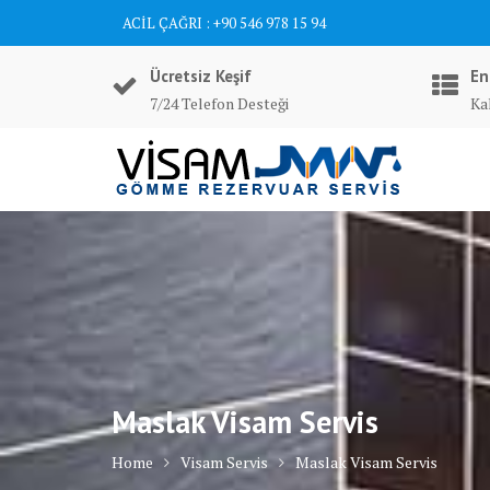
Skip
ACİL ÇAĞRI : +90 546 978 15 94
to
content
Ücretsiz Keşif
En
7/24 Telefon Desteği
Ka
Maslak Visam Servis
Home
Visam Servis
Maslak Visam Servis