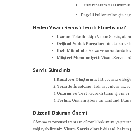
Tarihi binalara özel uyuml
Engelli kullanıcılar için e
Neden Visam Servis’i Tercih Etmelisiniz?
Uzman Teknik Ekip
: Visam Servis, alan
Orijinal Yedek Parçalar
: Tüm tamir ve 
Hızlı Müdahale
: Arıza ve sorunlarda hı
Müşteri Memnuniyeti
: Visam Servis, m
Servis Sürecimiz
Randevu Oluşturma:
İhtiyacınız olduğun
Yerinde İnceleme:
Teknisyenlerimiz, re
Onarım ve Test:
Gerekli tamir işlemler
Teslim:
Onarım işlemi tamamlandıktan son
Düzenli Bakımın Önemi
Gömme rezervuarlarınızın düzenli bakımını yaptırara
sağlayabilirsiniz.
Visam Servis
olarak düzenli bakım 