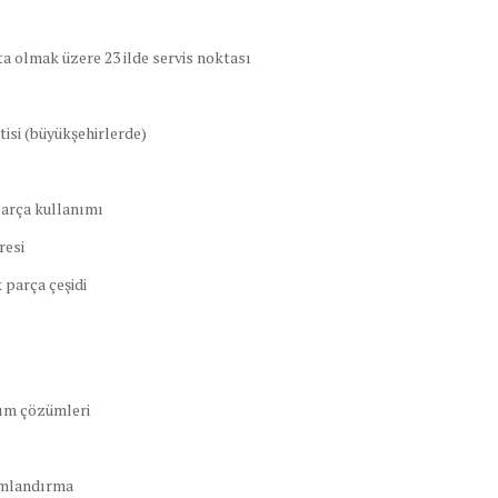
ta olmak üzere 23 ilde servis noktası
tisi (büyükşehirlerde)
parça kullanımı
resi
 parça çeşidi
tım çözümleri
umlandırma