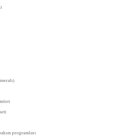
i
ameralı)
mleri
meti
 bakım programları