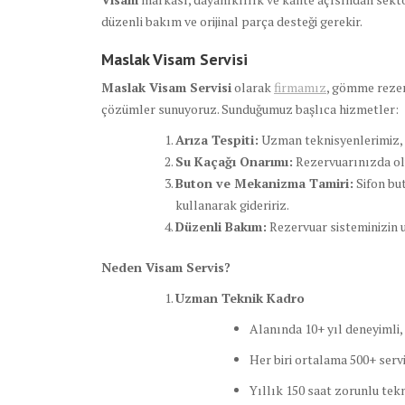
düzenli bakım ve orijinal parça desteği gerekir.
Maslak Visam Servisi
Maslak Visam Servisi
olarak
firmamız
, gömme rezer
çözümler sunuyoruz. Sunduğumuz başlıca hizmetler:
Arıza Tespiti:
Uzman teknisyenlerimiz, r
Su Kaçağı Onarımı:
Rezervuarınızda oluş
Buton ve Mekanizma Tamiri:
Sifon bu
kullanarak gideririz.
Düzenli Bakım:
Rezervuar sisteminizin u
Neden Visam Servis?
Uzman Teknik Kadro
Alanında 10+ yıl deneyimli,
Her biri ortalama 500+ serv
Yıllık 150 saat zorunlu tekn