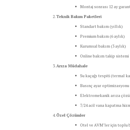
Montaj sonrası 12 ay garant
Teknik Bakım Paketleri
Standart bakım (yıllık)
Premium bakım (6 aylık)
Kurumsal bakım (3 aylık)
Online bakım takip sistemi
Arıza Müdahale
Su kaçağı tespiti (termal k
Basınç ayar optimizasyonu
Elektromekanik arıza çözü
7/24 acil vana kapatma hiz
Özel Çözümler
Otel ve AVM’ler için toplu