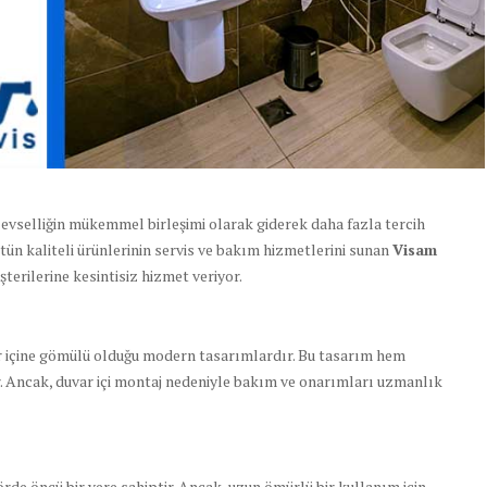
levselliğin mükemmel birleşimi olarak giderek daha fazla tercih
tün kaliteli ürünlerinin servis ve bakım hizmetlerini sunan
Visam
şterilerine kesintisiz hizmet veriyor.
ar içine gömülü olduğu modern tasarımlardır. Bu tasarım hem
r. Ancak, duvar içi montaj nedeniyle bakım ve onarımları uzmanlık
rde öncü bir yere sahiptir. Ancak, uzun ömürlü bir kullanım için