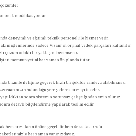
u çözümler
rgonomik modifikasyonlar
ında deneyimli ve eğitimli teknik personeli ile hizmet verir.
bakım işlemlerinde sadece Visam’ın orijinal yedek parçaları kullanılır.
zlı çözüm odaklı bir yaklaşım benimsenir.
üşteri memnuniyetini her zaman ön planda tutar.
da bizimle iletişime geçerek hızlı bir şekilde randevu alabilirsiniz.
zervuarınızın bulunduğu yere gelerek arızayı inceler.
i yapıldıktan sonra sistemin sorunsuz çalıştığından emin oluruz.
ra detaylı bilgilendirme yapılarak teslim edilir.
k hem arızaların önüne geçebilir hem de su tasarrufu
paketlerimizle her zaman yanınızdayız.