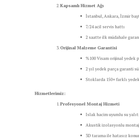
Kapsamlı Hizmet Ağı
İstanbul, Ankara, İzmir baş
7/24 acil servis hattı
2 saatte ilk müdahale garan
Orijinal Malzeme Garantisi
%100 Visam orijinal yedek 
2 yıl yedek parça garanti sü
Stoklarda 150+ farklı yedek
Hizmetlerimiz:
Profesyonel Montaj Hizmeti
Islak hacim uyumlu su yalı
Akustik izolasyonlu montaj
3D tarama ile hatasız kon