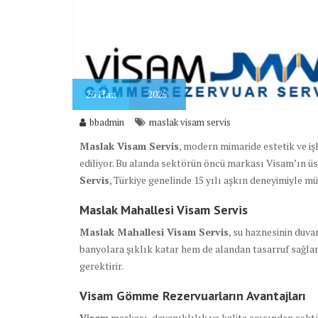
26
Haz
2025
bbadmin
maslak visam servis
Maslak Visam Servis
, modern mimaride estetik ve iş
ediliyor. Bu alanda sektörün öncü markası Visam’ın üs
Servis
, Türkiye genelinde 15 yılı aşkın deneyimiyle mü
Maslak Mahallesi Visam Servis
Maslak Mahallesi Visam Servis
, su haznesinin duv
banyolara şıklık katar hem de alandan tasarruf sağla
gerektirir.
Visam Gömme Rezervuarların Avantajları
Visam
markası, dayanıklılık ve kalite açısından sektö