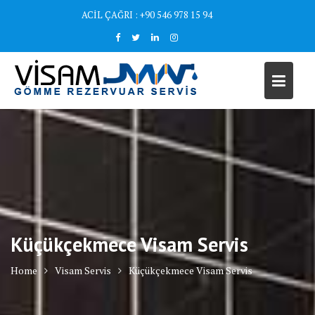
Skip
ACİL ÇAĞRI : +90 546 978 15 94
to
content
Küçükçekmece Visam Servis
Home
Visam Servis
Küçükçekmece Visam Servis