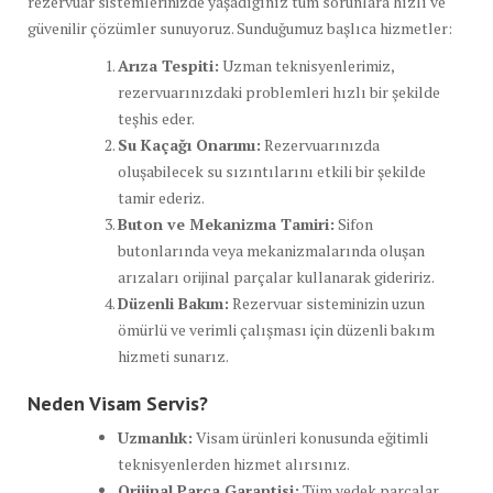
rezervuar sistemlerinizde yaşadığınız tüm sorunlara hızlı ve
güvenilir çözümler sunuyoruz. Sunduğumuz başlıca hizmetler:
Arıza Tespiti:
Uzman teknisyenlerimiz,
rezervuarınızdaki problemleri hızlı bir şekilde
teşhis eder.
Su Kaçağı Onarımı:
Rezervuarınızda
oluşabilecek su sızıntılarını etkili bir şekilde
tamir ederiz.
Buton ve Mekanizma Tamiri:
Sifon
butonlarında veya mekanizmalarında oluşan
arızaları orijinal parçalar kullanarak gideririz.
Düzenli Bakım:
Rezervuar sisteminizin uzun
ömürlü ve verimli çalışması için düzenli bakım
hizmeti sunarız.
Neden Visam Servis?
Uzmanlık:
Visam ürünleri konusunda eğitimli
teknisyenlerden hizmet alırsınız.
Orijinal Parça Garantisi:
Tüm yedek parçalar