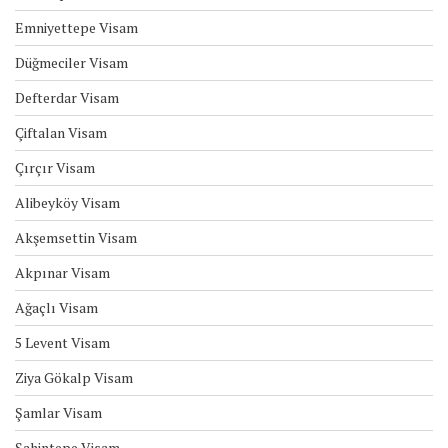
Emniyettepe Visam
Düğmeciler Visam
Defterdar Visam
Çiftalan Visam
Çırçır Visam
Alibeyköy Visam
Akşemsettin Visam
Akpınar Visam
Ağaçlı Visam
5 Levent Visam
Ziya Gökalp Visam
Şamlar Visam
Şahintepe Visam