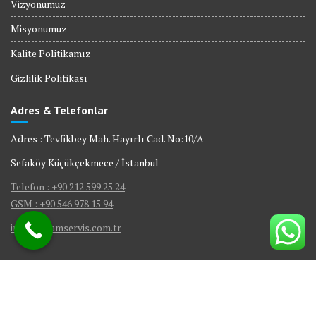
Vizyonumuz
Misyonumuz
Kalite Politikamız
Gizlilik Politikası
Adres & Telefonlar
Adres : Tevfikbey Mah. Hayırlı Cad. No:10/A
Sefaköy Küçükçekmece / İstanbul
Telefon : +90 212 599 25 24
GSM : +90 546 978 15 94
info@visamservis.com.tr
© Tüm Hakları Saklıdır.
Gömme Rezervuar Servis