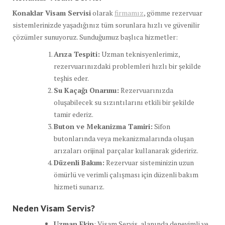
Konaklar Visam Servisi
olarak
firmamız
, gömme rezervuar
sistemlerinizde yaşadığınız tüm sorunlara hızlı ve güvenilir
çözümler sunuyoruz. Sunduğumuz başlıca hizmetler:
Arıza Tespiti:
Uzman teknisyenlerimiz,
rezervuarınızdaki problemleri hızlı bir şekilde
teşhis eder.
Su Kaçağı Onarımı:
Rezervuarınızda
oluşabilecek su sızıntılarını etkili bir şekilde
tamir ederiz.
Buton ve Mekanizma Tamiri:
Sifon
butonlarında veya mekanizmalarında oluşan
arızaları orijinal parçalar kullanarak gideririz.
Düzenli Bakım:
Rezervuar sisteminizin uzun
ömürlü ve verimli çalışması için düzenli bakım
hizmeti sunarız.
Neden Visam Servis?
Uzman Ekip
: Visam Servis, alanında deneyimli ve