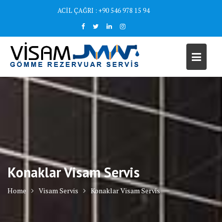
Skip
ACİL ÇAĞRI : +90 546 978 15 94
to
content
Konaklar Visam Servis
Home
Visam Servis
Konaklar Visam Servis