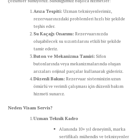
çözümler sunuyoruz. Sunduğumuz başlıca hizmetler:
Arıza Tespiti:
Uzman teknisyenlerimiz,
rezervuarınızdaki problemleri hızlı bir şekilde
teşhis eder.
Su Kaçağı Onarımı:
Rezervuarınızda
oluşabilecek su sızıntılarını etkili bir şekilde
tamir ederiz.
Buton ve Mekanizma Tamiri:
Sifon
butonlarında veya mekanizmalarında oluşan
arızaları orijinal parçalar kullanarak gideririz.
Düzenli Bakım:
Rezervuar sisteminizin uzun
ömürlü ve verimli çalışması için düzenli bakım
hizmeti sunarız.
Neden Visam Servis?
Uzman Teknik Kadro
Alanında 10+ yıl deneyimli, marka
sertifikalı mühendis ve teknisyenler