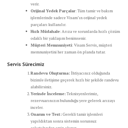
verir.
Orijinal Yedek Parçalar
: Tüm tamir ve bakım
işlemlerinde sadece Visam’ın orijinal yedek
parçaları kullanılır.
Hızlı Müdahale
: Arıza ve sorunlarda hızlı çözüm
odaklı bir yaklaşım benimsenir.
Müşteri Memnuniyeti
: Visam Servis, müşteri
memnuniyetini her zaman ön planda tutar.
Servis Sürecimiz
Randevu Oluşturma:
İhtiyacınız olduğunda
bizimle iletişime geçerek hızlı bir şekilde randevu
alabilirsiniz.
Yerinde İnceleme:
Teknisyenlerimiz,
rezervuarınızın bulunduğu yere gelerek arızayı
inceler.
Onarım ve Test:
Gerekli tamir işlemleri
yapıldıktan sonra sistemin sorunsuz
çalıştığından emin oluruz.