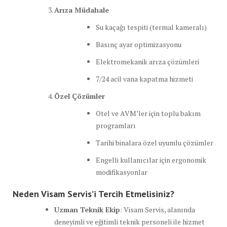
Arıza Müdahale
Su kaçağı tespiti (termal kameralı)
Basınç ayar optimizasyonu
Elektromekanik arıza çözümleri
7/24 acil vana kapatma hizmeti
Özel Çözümler
Otel ve AVM’ler için toplu bakım
programları
Tarihi binalara özel uyumlu çözümler
Engelli kullanıcılar için ergonomik
modifikasyonlar
Neden Visam Servis’i Tercih Etmelisiniz?
Uzman Teknik Ekip
: Visam Servis, alanında
deneyimli ve eğitimli teknik personeli ile hizmet