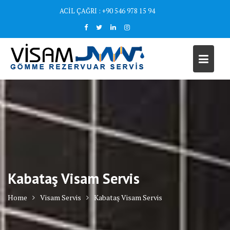
Skip
ACİL ÇAĞRI : +90 546 978 15 94
to
content
Kabataş Visam Servis
Home
Visam Servis
Kabataş Visam Servis