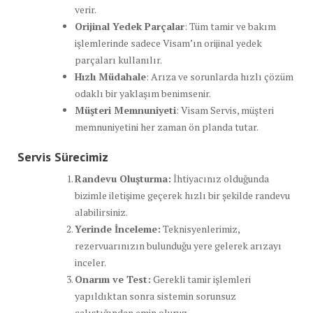
verir.
Orijinal Yedek Parçalar
: Tüm tamir ve bakım
işlemlerinde sadece Visam’ın orijinal yedek
parçaları kullanılır.
Hızlı Müdahale
: Arıza ve sorunlarda hızlı çözüm
odaklı bir yaklaşım benimsenir.
Müşteri Memnuniyeti
: Visam Servis, müşteri
memnuniyetini her zaman ön planda tutar.
Servis Sürecimiz
Randevu Oluşturma:
İhtiyacınız olduğunda
bizimle iletişime geçerek hızlı bir şekilde randevu
alabilirsiniz.
Yerinde İnceleme:
Teknisyenlerimiz,
rezervuarınızın bulunduğu yere gelerek arızayı
inceler.
Onarım ve Test:
Gerekli tamir işlemleri
yapıldıktan sonra sistemin sorunsuz
çalıştığından emin oluruz.