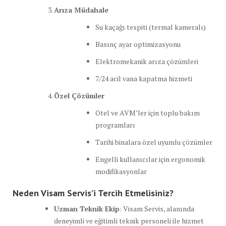
Arıza Müdahale
Su kaçağı tespiti (termal kameralı)
Basınç ayar optimizasyonu
Elektromekanik arıza çözümleri
7/24 acil vana kapatma hizmeti
Özel Çözümler
Otel ve AVM’ler için toplu bakım
programları
Tarihi binalara özel uyumlu çözümler
Engelli kullanıcılar için ergonomik
modifikasyonlar
Neden Visam Servis’i Tercih Etmelisiniz?
Uzman Teknik Ekip
: Visam Servis, alanında
deneyimli ve eğitimli teknik personeli ile hizmet