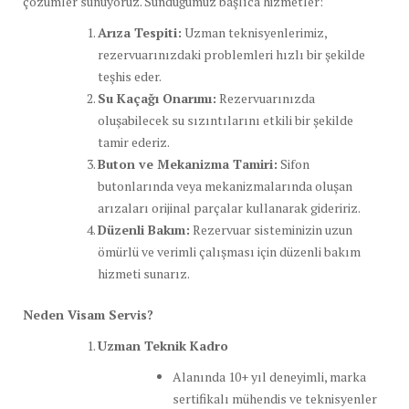
çözümler sunuyoruz. Sunduğumuz başlıca hizmetler:
Arıza Tespiti:
Uzman teknisyenlerimiz,
rezervuarınızdaki problemleri hızlı bir şekilde
teşhis eder.
Su Kaçağı Onarımı:
Rezervuarınızda
oluşabilecek su sızıntılarını etkili bir şekilde
tamir ederiz.
Buton ve Mekanizma Tamiri:
Sifon
butonlarında veya mekanizmalarında oluşan
arızaları orijinal parçalar kullanarak gideririz.
Düzenli Bakım:
Rezervuar sisteminizin uzun
ömürlü ve verimli çalışması için düzenli bakım
hizmeti sunarız.
Neden Visam Servis?
Uzman Teknik Kadro
Alanında 10+ yıl deneyimli, marka
sertifikalı mühendis ve teknisyenler