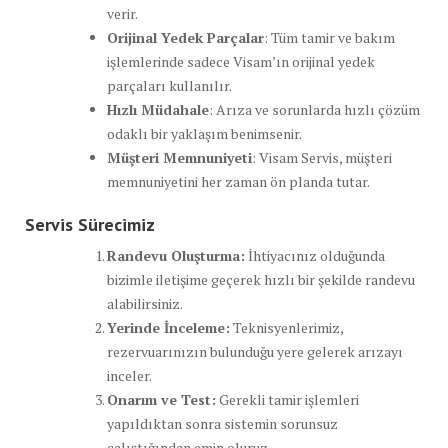
verir.
Orijinal Yedek Parçalar
: Tüm tamir ve bakım
işlemlerinde sadece Visam’ın orijinal yedek
parçaları kullanılır.
Hızlı Müdahale
: Arıza ve sorunlarda hızlı çözüm
odaklı bir yaklaşım benimsenir.
Müşteri Memnuniyeti
: Visam Servis, müşteri
memnuniyetini her zaman ön planda tutar.
Servis Sürecimiz
Randevu Oluşturma:
İhtiyacınız olduğunda
bizimle iletişime geçerek hızlı bir şekilde randevu
alabilirsiniz.
Yerinde İnceleme:
Teknisyenlerimiz,
rezervuarınızın bulunduğu yere gelerek arızayı
inceler.
Onarım ve Test:
Gerekli tamir işlemleri
yapıldıktan sonra sistemin sorunsuz
çalıştığından emin oluruz.