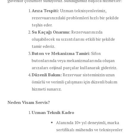
güvenilir çözümler sunuyoruz. Sunduğumuz başlıca hizmetler:
Arıza Tespiti:
Uzman teknisyenlerimiz,
rezervuarınızdaki problemleri hızlı bir şekilde
teşhis eder.
Su Kaçağı Onarımı:
Rezervuarınızda
oluşabilecek su sızıntılarını etkili bir şekilde
tamir ederiz.
Buton ve Mekanizma Tamiri:
Sifon
butonlarında veya mekanizmalarında oluşan
arızaları orijinal parçalar kullanarak gideririz.
Düzenli Bakım:
Rezervuar sisteminizin uzun
ömürlü ve verimli çalışması için düzenli bakım
hizmeti sunarız.
Neden Visam Servis?
Uzman Teknik Kadro
Alanında 10+ yıl deneyimli, marka
sertifikalı mühendis ve teknisyenler