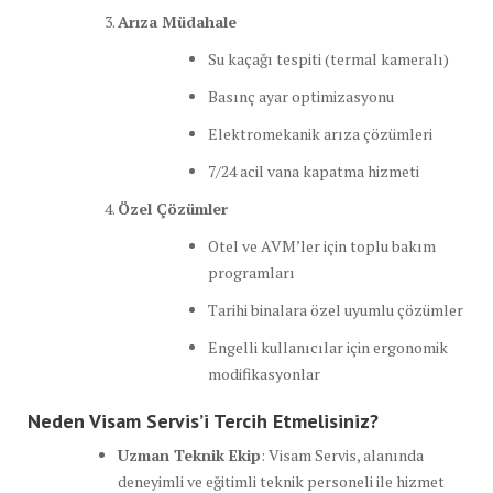
Arıza Müdahale
Su kaçağı tespiti (termal kameralı)
Basınç ayar optimizasyonu
Elektromekanik arıza çözümleri
7/24 acil vana kapatma hizmeti
Özel Çözümler
Otel ve AVM’ler için toplu bakım
programları
Tarihi binalara özel uyumlu çözümler
Engelli kullanıcılar için ergonomik
modifikasyonlar
Neden Visam Servis’i Tercih Etmelisiniz?
Uzman Teknik Ekip
: Visam Servis, alanında
deneyimli ve eğitimli teknik personeli ile hizmet