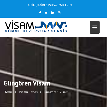
Skip
ACİL ÇAĞRI : +90 546 978 15 94
to
content
Güngören Visam
Home
Visam Servis
Güngören Visam