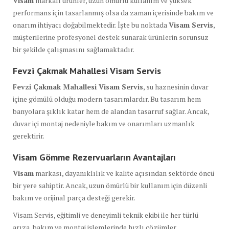
Visam
markalı ürünler, uzun ömürlü kullanım ve yüksek
performans için tasarlanmış olsa da zaman içerisinde bakım ve
onarım ihtiyacı doğabilmektedir. İşte bu noktada
Visam Servis
,
müşterilerine profesyonel destek sunarak ürünlerin sorunsuz
bir şekilde çalışmasını sağlamaktadır.
Fevzi Çakmak Mahallesi Visam Servis
Fevzi Çakmak Mahallesi Visam Servis
, su haznesinin duvar
içine gömülü olduğu modern tasarımlardır. Bu tasarım hem
banyolara şıklık katar hem de alandan tasarruf sağlar. Ancak,
duvar içi montaj nedeniyle bakım ve onarımları uzmanlık
gerektirir.
Visam Gömme Rezervuarların Avantajları
Visam
markası, dayanıklılık ve kalite açısından sektörde öncü
bir yere sahiptir. Ancak, uzun ömürlü bir kullanım için düzenli
bakım ve orijinal parça desteği gerekir.
Visam Servis, eğitimli ve deneyimli teknik ekibi ile her türlü
arıza, bakım ve montaj işlemlerinde hızlı çözümler