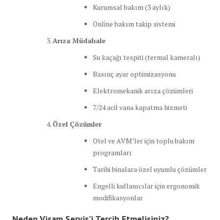
Kurumsal bakım (3 aylık)
Online bakım takip sistemi
Arıza Müdahale
Su kaçağı tespiti (termal kameralı)
Basınç ayar optimizasyonu
Elektromekanik arıza çözümleri
7/24 acil vana kapatma hizmeti
Özel Çözümler
Otel ve AVM’ler için toplu bakım
programları
Tarihi binalara özel uyumlu çözümler
Engelli kullanıcılar için ergonomik
modifikasyonlar
Neden Visam Servis’i Tercih Etmelisiniz?