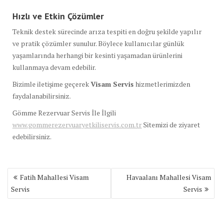
Hızlı ve Etkin Çözümler
Teknik destek sürecinde arıza tespiti en doğru şekilde yapılır
ve pratik çözümler sunulur. Böylece kullanıcılar günlük
yaşamlarında herhangi bir kesinti yaşamadan ürünlerini
kullanmaya devam edebilir.
Bizimle iletişime geçerek
Visam Servis
hizmetlerimizden
faydalanabilirsiniz.
Gömme Rezervuar Servis İle İlgili
www.gommerezervuaryetkiliservis.com.tr
Sitemizi de ziyaret
edebilirsiniz.
Yazı
Fatih Mahallesi Visam
Havaalanı Mahallesi Visam
gezinmesi
Servis
Servis