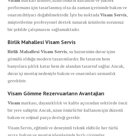
Visam
markalı ürünler, uzun ömürlü kullanım ve yüksek
performans için tasarlanmış olsa da zaman içerisinde bakım ve
onarım ihtiyacı doğabilmektedir. İşte bu noktada
Visam Servis
,
müşterilerine profesyonel destek sunarak ürünlerin sorunsuz
bir şekilde çalışmasını sağlamaktadır.
Birlik Mahallesi Visam Servis
Birlik Mahallesi Visam Servis
, su haznesinin duvar içine
gömülü olduğu modern tasarımlardır. Bu tasarım hem
banyolara şıklık katar hem de alandan tasarruf sağlar. Ancak,
duvar içi montaj nedeniyle bakım ve onarımları uzmanlık
gerektirir.
Visam Gömme Rezervuarların Avantajları
Visam
markası, dayanıklılık ve kalite açısından sektörde öncü
bir yere sahiptir. Ancak, uzun ömürlü bir kullanım için düzenli
bakım ve orijinal parça desteği gerekir.
Visam Servis, eğitimli ve deneyimli teknik ekibi ile her türlü
arıza, bakım ve montaj işlemlerinde hızlı çözümler