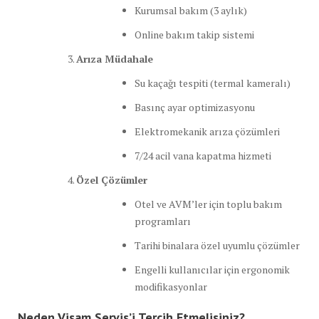
Kurumsal bakım (3 aylık)
Online bakım takip sistemi
Arıza Müdahale
Su kaçağı tespiti (termal kameralı)
Basınç ayar optimizasyonu
Elektromekanik arıza çözümleri
7/24 acil vana kapatma hizmeti
Özel Çözümler
Otel ve AVM’ler için toplu bakım
programları
Tarihi binalara özel uyumlu çözümler
Engelli kullanıcılar için ergonomik
modifikasyonlar
Neden Visam Servis’i Tercih Etmelisiniz?