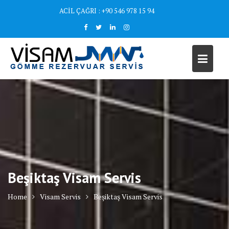
Skip
ACİL ÇAĞRI : +90 546 978 15 94
to
content
Beşiktaş Visam Servis
Home
Visam Servis
Beşiktaş Visam Servis