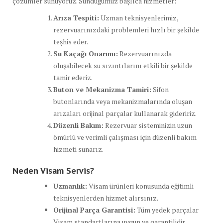
çözümler sunuyoruz. Sunduğumuz başlıca hizmetler:
Arıza Tespiti:
Uzman teknisyenlerimiz,
rezervuarınızdaki problemleri hızlı bir şekilde
teşhis eder.
Su Kaçağı Onarımı:
Rezervuarınızda
oluşabilecek su sızıntılarını etkili bir şekilde
tamir ederiz.
Buton ve Mekanizma Tamiri:
Sifon
butonlarında veya mekanizmalarında oluşan
arızaları orijinal parçalar kullanarak gideririz.
Düzenli Bakım:
Rezervuar sisteminizin uzun
ömürlü ve verimli çalışması için düzenli bakım
hizmeti sunarız.
Neden Visam Servis?
Uzmanlık:
Visam ürünleri konusunda eğitimli
teknisyenlerden hizmet alırsınız.
Orijinal Parça Garantisi:
Tüm yedek parçalar
Visam standartlarına uygun ve garantilidir.