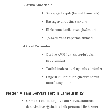
Arıza Müdahale
Su kaçağı tespiti (termal kameralı)
Basınç ayar optimizasyonu
Elektromekanik arıza çözümleri
7/24 acil vana kapatma hizmeti
Özel Çözümler
Otel ve AVM’ler için toplu bakım
programları
Tarihi binalara özel uyumlu çözümler
Engelli kullanıcılar için ergonomik
modifikasyonlar
Neden Visam Servis’i Tercih Etmelisiniz?
Uzman Teknik Ekip
: Visam Servis, alanında
deneyimli ve eğitimli teknik personeli ile hizmet