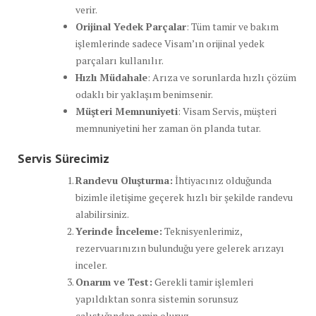
verir.
Orijinal Yedek Parçalar
: Tüm tamir ve bakım
işlemlerinde sadece Visam’ın orijinal yedek
parçaları kullanılır.
Hızlı Müdahale
: Arıza ve sorunlarda hızlı çözüm
odaklı bir yaklaşım benimsenir.
Müşteri Memnuniyeti
: Visam Servis, müşteri
memnuniyetini her zaman ön planda tutar.
Servis Sürecimiz
Randevu Oluşturma:
İhtiyacınız olduğunda
bizimle iletişime geçerek hızlı bir şekilde randevu
alabilirsiniz.
Yerinde İnceleme:
Teknisyenlerimiz,
rezervuarınızın bulunduğu yere gelerek arızayı
inceler.
Onarım ve Test:
Gerekli tamir işlemleri
yapıldıktan sonra sistemin sorunsuz
çalıştığından emin oluruz.