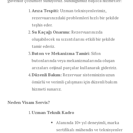
güvenilir çözümler sunuyoruz. Sunduğumuz başlıca hizmetler:
Arıza Tespiti:
Uzman teknisyenlerimiz,
rezervuarınızdaki problemleri hızlı bir şekilde
teşhis eder.
Su Kaçağı Onarımı:
Rezervuarınızda
oluşabilecek su sızıntılarını etkili bir şekilde
tamir ederiz.
Buton ve Mekanizma Tamiri:
Sifon
butonlarında veya mekanizmalarında oluşan
arızaları orijinal parçalar kullanarak gideririz.
Düzenli Bakım:
Rezervuar sisteminizin uzun
ömürlü ve verimli çalışması için düzenli bakım
hizmeti sunarız.
Neden Visam Servis?
Uzman Teknik Kadro
Alanında 10+ yıl deneyimli, marka
sertifikalı mühendis ve teknisyenler