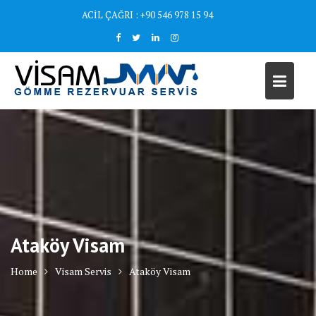
Skip
ACİL ÇAĞRI : +90 546 978 15 94
to
content
Ataköy Visam
Home
Visam Servis
Ataköy Visam