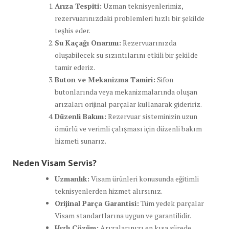
Arıza Tespiti:
Uzman teknisyenlerimiz,
rezervuarınızdaki problemleri hızlı bir şekilde
teşhis eder.
Su Kaçağı Onarımı:
Rezervuarınızda
oluşabilecek su sızıntılarını etkili bir şekilde
tamir ederiz.
Buton ve Mekanizma Tamiri:
Sifon
butonlarında veya mekanizmalarında oluşan
arızaları orijinal parçalar kullanarak gideririz.
Düzenli Bakım:
Rezervuar sisteminizin uzun
ömürlü ve verimli çalışması için düzenli bakım
hizmeti sunarız.
Neden Visam Servis?
Uzmanlık:
Visam ürünleri konusunda eğitimli
teknisyenlerden hizmet alırsınız.
Orijinal Parça Garantisi:
Tüm yedek parçalar
Visam standartlarına uygun ve garantilidir.
Hızlı Çözüm:
Arızalarınızı en kısa sürede