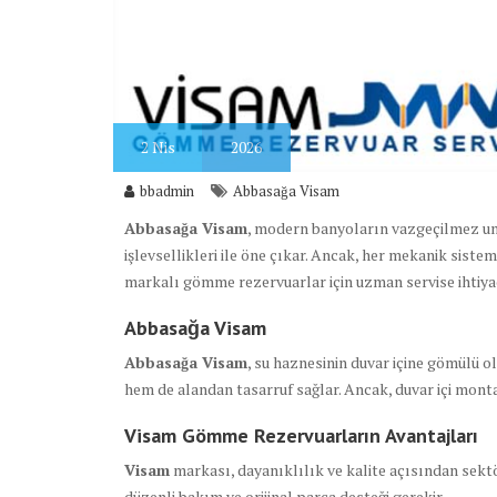
2
Nis
2026
bbadmin
Abbasağa Visam
Abbasağa Visam
, modern banyoların vazgeçilmez un
işlevsellikleri ile öne çıkar. Ancak, her mekanik siste
markalı gömme rezervuarlar için uzman servise ihtiy
Abbasağa Visam
Abbasağa Visam
, su haznesinin duvar içine gömülü 
hem de alandan tasarruf sağlar. Ancak, duvar içi mont
Visam Gömme Rezervuarların Avantajları
Visam
markası, dayanıklılık ve kalite açısından sektö
düzenli bakım ve orijinal parça desteği gerekir.