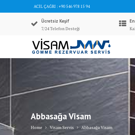
Skip
ACİL ÇAĞRI : +90 546 978 15 94
to
content
Ücretsiz Keşif
En
7/24 Telefon Desteği
Ka
Abbasağa Visam
Home
Visam Servis
Abbasağa Visam