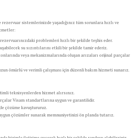
 rezervuar sistemlerinizde yaşadığınız tüm sorunlara hızlı ve
zmetler:
ezervuarınızdaki problemleri hızlı bir şekilde teşhis eder.
abilecek su sızıntılarını etkili bir şekilde tamir ederiz.
tonlarında veya mekanizmalarında oluşan arızaları orijinal parçalar
zun ömürlü ve verimli çalışması için düzenli bakım hizmeti sunarız.
imli teknisyenlerden hizmet alırsınız.
çalar Visam standartlarına uygun ve garantilidir.
ede çözüme kavuştururuz.
 uygun çözümler sunarak memnuniyetinizi ön planda tutarız.
da bizimle iletişime geçerek hızlı bir şekilde randevu alabilirsiniz.