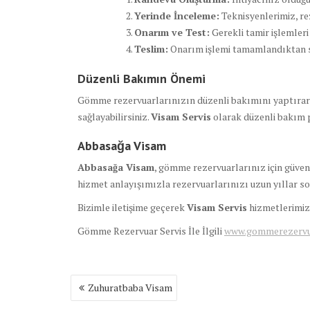
Yerinde İnceleme:
Teknisyenlerimiz, re
Onarım ve Test:
Gerekli tamir işlemler
Teslim:
Onarım işlemi tamamlandıktan son
Düzenli Bakımın Önemi
Gömme rezervuarlarınızın düzenli bakımını yaptırara
sağlayabilirsiniz.
Visam Servis
olarak düzenli bakım 
Abbasağa Visam
Abbasağa Visam
, gömme rezervuarlarınız için güveni
hizmet anlayışımızla rezervuarlarınızı uzun yıllar s
Bizimle iletişime geçerek
Visam Servis
hizmetlerimizd
Gömme Rezervuar Servis İle İlgili
www.gommerezervuar
Yazı
Zuhuratbaba Visam
gezinmesi