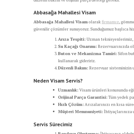
Abbasağa Mahallesi Visam
Abbasağa Mahallesi Visam
olarak
firmamız
, gömme
güvenilir çözümler sunuyoruz. Sunduğumuz başlıca hi
Arıza Tespiti:
Uzman teknisyenlerimiz, r
Su Kaçağı Onarımı:
Rezervuarınızda oluş
Buton ve Mekanizma Tamiri:
Sifon bu
kullanarak gideririz.
Düzenli Bakım:
Rezervuar sisteminizin u
Neden Visam Servis?
Uzmanlık:
Visam ürünleri konusunda eğit
Orijinal Parça Garantisi:
Tüm yedek par
Hızlı Çözüm:
Arızalarınızı en kısa sür
Müşteri Memnuniyeti:
İhtiyaçlarınıza
Servis Sürecimiz
Randevu Oluşturma:
İhtiyacınız olduğun