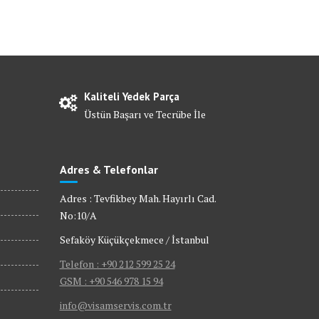
Kaliteli Yedek Parça
Üstün Başarı ve Tecrübe İle
Adres & Telefonlar
Adres : Tevfikbey Mah. Hayırlı Cad.
No:10/A
Sefaköy Küçükçekmece / İstanbul
Telefon : +90 212 599 25 24
GSM : +90 546 978 15 94
info@visamservis.com.tr