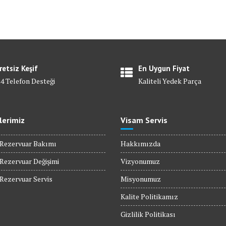
retsiz Keşif
En Uygun Fiyat
24 Telefon Desteği
Kaliteli Yedek Parça
lerimiz
Visam Servis
ezervuar Bakımı
Hakkımızda
ezervuar Değişimi
Vizyonumuz
ezervuar Servis
Misyonumuz
Kalite Politikamız
Gizlilik Politikası