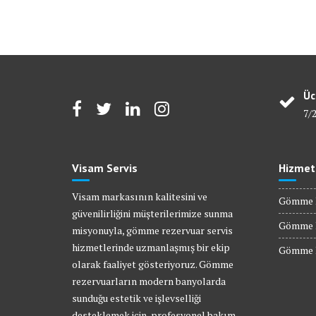
Üc
7/
Visam Servis
Hizmet
Visam markasının kalitesini ve
Gömme R
güvenilirliğini müşterilerimize sunma
Gömme R
misyonuyla, gömme rezervuar servis
hizmetlerinde uzmanlaşmış bir ekip
Gömme R
olarak faaliyet gösteriyoruz. Gömme
rezervuarların modern banyolarda
sunduğu estetik ve işlevselliği
desteklemek için, profesyonel bakım,