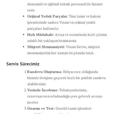
deneyimli ve eğitimli teknik personeli ile hizmet
verir.
Orijinal Yedek Parçalar
: Tüm tamir ve bakım
işlemlerinde sadece Visam’ın orijinal yedek
parçaları kullanılır.
Hızlı Müdahale
: Arıza ve sorunlarda hızlı çözüm
odaklı bir yaklaşım benimsenir.
Müşteri Memnuniyeti
: Visam Servis, müşteri
memnuniyetini her zaman ön planda tutar.
Servis Sürecimiz
Randevu Oluşturma:
İhtiyacınız olduğunda
bizimle iletişime geçerek hızlı bir şekilde randevu
alabilirsiniz.
Yerinde İnceleme:
Teknisyenlerimiz,
rezervuarınızın bulunduğu yere gelerek arızayı
inceler.
Onarım ve Test:
Gerekli tamir işlemleri