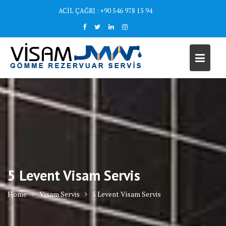
Skip
ACİL ÇAĞRI : +90 546 978 15 94
to
content
5 Levent Visam Servis
Home
Visam Servis
5 Levent Visam Servis