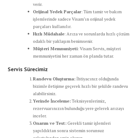
verir.
Orijinal Yedek Parçalar
: Tüm tamir ve bakım
işlemlerinde sadece Visam’ın orijinal yedek
parçaları kullanılır.
Hızlı Müdahale
: Arıza ve sorunlarda hızlı çözüm
odaklı bir yaklaşım benimsenir.
Müşteri Memnuniyeti
: Visam Servis, müşteri
memnuniyetini her zaman ön planda tutar.
Servis Sürecimiz
Randevu Oluşturma:
İhtiyacınız olduğunda
bizimle iletişime geçerek hızlı bir şekilde randevu
alabilirsiniz.
Yerinde İnceleme:
Teknisyenlerimiz,
rezervuarınızın bulunduğu yere gelerek arızayı
inceler.
Onarım ve Test:
Gerekli tamir işlemleri
yapıldıktan sonra sistemin sorunsuz
çalıştığından emin oluruz.