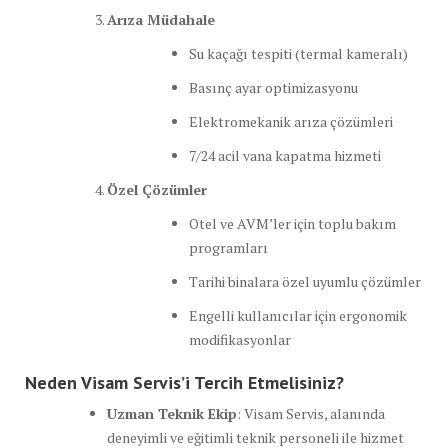
Arıza Müdahale
Su kaçağı tespiti (termal kameralı)
Basınç ayar optimizasyonu
Elektromekanik arıza çözümleri
7/24 acil vana kapatma hizmeti
Özel Çözümler
Otel ve AVM’ler için toplu bakım
programları
Tarihi binalara özel uyumlu çözümler
Engelli kullanıcılar için ergonomik
modifikasyonlar
Neden Visam Servis’i Tercih Etmelisiniz?
Uzman Teknik Ekip
: Visam Servis, alanında
deneyimli ve eğitimli teknik personeli ile hizmet