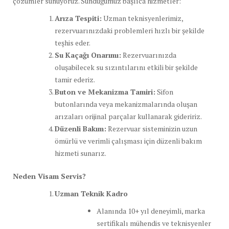
çözümler sunuyoruz. Sunduğumuz başlıca hizmetler:
Arıza Tespiti:
Uzman teknisyenlerimiz,
rezervuarınızdaki problemleri hızlı bir şekilde
teşhis eder.
Su Kaçağı Onarımı:
Rezervuarınızda
oluşabilecek su sızıntılarını etkili bir şekilde
tamir ederiz.
Buton ve Mekanizma Tamiri:
Sifon
butonlarında veya mekanizmalarında oluşan
arızaları orijinal parçalar kullanarak gideririz.
Düzenli Bakım:
Rezervuar sisteminizin uzun
ömürlü ve verimli çalışması için düzenli bakım
hizmeti sunarız.
Neden Visam Servis?
Uzman Teknik Kadro
Alanında 10+ yıl deneyimli, marka
sertifikalı mühendis ve teknisyenler