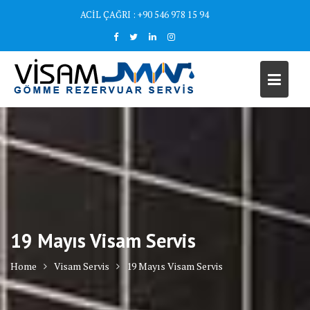
Skip
ACİL ÇAĞRI : +90 546 978 15 94
to
content
19 Mayıs Visam Servis
Home
Visam Servis
19 Mayıs Visam Servis